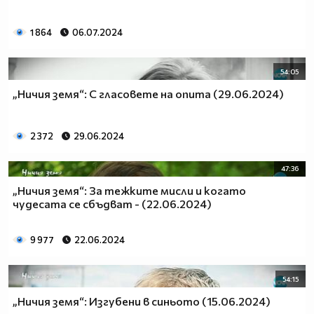
1 864
06.07.2024
54:05
„Ничия земя“: С гласовете на опита (29.06.2024)
2 372
29.06.2024
47:36
„Ничия земя“: За тежките мисли и когато
чудесата се сбъдват - (22.06.2024)
9 977
22.06.2024
54:15
„Ничия земя“: Изгубени в синьото (15.06.2024)