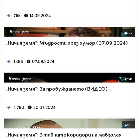
765
14.09.2024
46:27
„Ничия земя“: Мъдрости през хумор (07.09.2024)
1 486
07.09.2024
42:41
„Ничия земя“: За пробуждането (ВИДЕО)
4 780
20.07.2024
46:13
„Ничия земя“: В тайните коридори на мавзолея