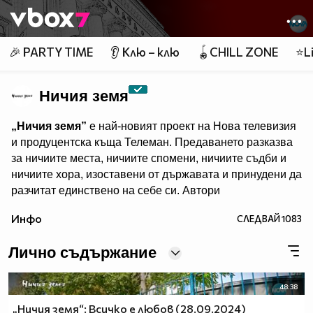
Member of
👾
🎉 PARTY TIME
👂 Клю – клю
🪀CHILL ZONE
⭐Li
Ничия земя
„Ничия земя”
е най-новият проект на Нова телевизия
и продуцентска къща Телеман. Предаването разказва
за ничиите места, ничиите спомени, ничиите съдби и
ничиите хора, изоставени от държавата и принудени да
разчитат единствено на себе си. Автори
са лицето на Новините на Нова Даниела Тренчева и
Инфо
СЛЕДВАЙ
1083
Елена Чопакова, „виновна” за човешките
истории,показвани в Dikoff. Всяка събота те ще ни
Лично съдържание
срещат с обикновените преди да станат необикновени.
„Ничия земя”
– всяка събота, веднага след игралния
48:38
филм в 20.00 ч. и преди „Горещо”, по Нова.
„Ничия земя“: Всичко е любов (28.09.2024)