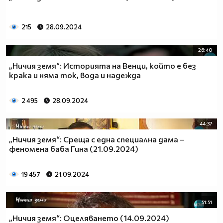
215
28.09.2024
26:40
„Ничия земя“: Историята на Венци, който е без
крака и няма ток, вода и надежда
2 495
28.09.2024
44:37
„Ничия земя“: Среща с една специална дама –
феномена баба Гина (21.09.2024)
19 457
21.09.2024
51:51
„Ничия земя“: Оцеляването (14.09.2024)