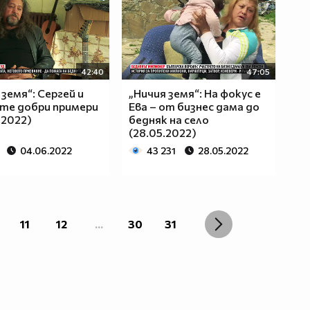
42:40
47:05
 земя“: Сергей и
„Ничия земя“: На фокус е
те добри примери
Ева – от бизнес дама до
.2022)
бедняк на село
(28.05.2022)
04.06.2022
43 231
28.05.2022
11
12
...
30
31