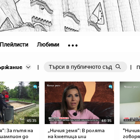
Плейлисти
Любими
ържание
|
|
П
45:35
46:35
я”: За пътя на
„Ничия земя”: В ролята
"Ничия
шампион до
на кметица или
говор