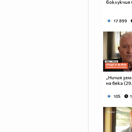
боклукчия 
20.00 ч. и преди „Горещо”, по
Нова.
17 899
„Ничия зе
на века (29
105
1