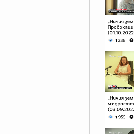
„Ничия зем
Провокаци
(01.10.2022
1 338
„Ничия зем
мъдростта
(03.09.202
1 955