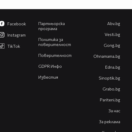
Партньорска
Abv.bg
Facebook
програма
Vesti.bg
Instagram
Политика за
поверителност
Gong.bg
TikTok
Поверителност
Оhnamama.bg
GDPR Инфо
Edna.bg
Известия
Sinoptik.bg
Grabo.bg
Pariteni.bg
За нас
За реклама