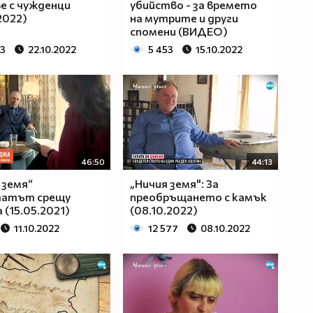
е с чужденци
убийство - за времето
2022)
на мутрите и други
спомени (ВИДЕО)
63
22.10.2022
5 453
15.10.2022
46:50
44:13
 земя“
„Ничия земя": За
атът срещу
преобръщането с камък
 (15.05.2021)
(08.10.2022)
11.10.2022
12 577
08.10.2022