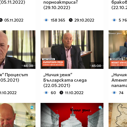
(05.11.2022)
порноактриса?
браков
(29.10.2022)
(22.10.
05.11.2022
158 365
29.10.2022
5 7
46:38
45:00
мя“ Процесът
„Ничия земя“
„Ничия
.05.2021)
Българската следа
Атент
(22.05.2021)
папата
1.10.2022
60
11.10.2022
74