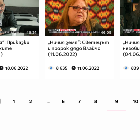
46:24
46:08
я“: Приказки
„Ничия земя“: Светецът
„Ничия
ките
и пророк дядо Влайчо
негови
2)
(11.06.2022)
(04.06
18.06.2022
8 635
11.06.2022
839
1
2
...
6
7
8
9
10