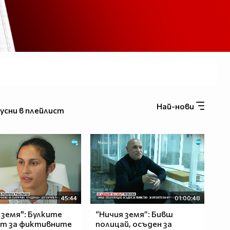
Най-нови
усни в плейлист
45:44
01:00:48
 земя": Булките
“Ничия земя”: Бивш
ят за фиктивните
полицай, осъден за