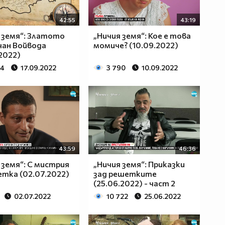
42:55
43:19
 земя“: Златото
„Ничия земя“: Кое е това
чан Войвода
момиче? (10.09.2022)
.2022)
24
17.09.2022
3 790
10.09.2022
43:59
46:36
 земя“: С мистрия
„Ничия земя“: Приказки
четка (02.07.2022)
зад решетките
(25.06.2022) - част 2
02.07.2022
10 722
25.06.2022