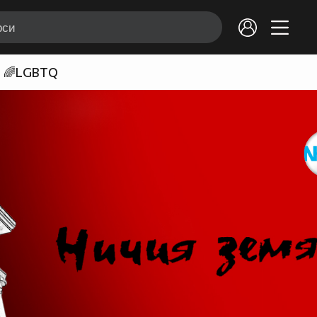
🌈LGBTQ