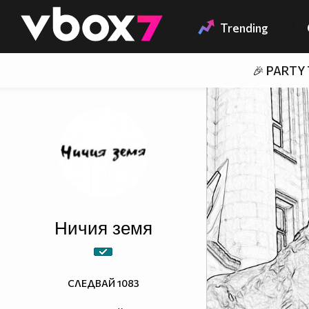
Member of
👾
Trending
🎉 PARTY
Ничия земя
СЛЕДВАЙ
1083