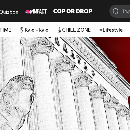
Quizbox
 TIME
👂 Клю – клю
🪀CHILL ZONE
⭐Lifestyle