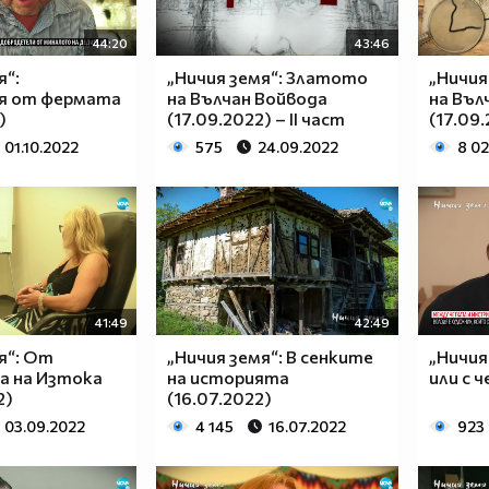
44:20
43:46
я“:
„Ничия земя“: Златото
„Ничия
я от фермата
на Вълчан Войвода
на Въл
)
(17.09.2022) – II част
(17.09
01.10.2022
575
24.09.2022
8 0
41:49
42:49
я“: От
„Ничия земя“: В сенките
„Ничия
 на Изтока
на историята
или с 
2)
(16.07.2022)
03.09.2022
4 145
16.07.2022
923