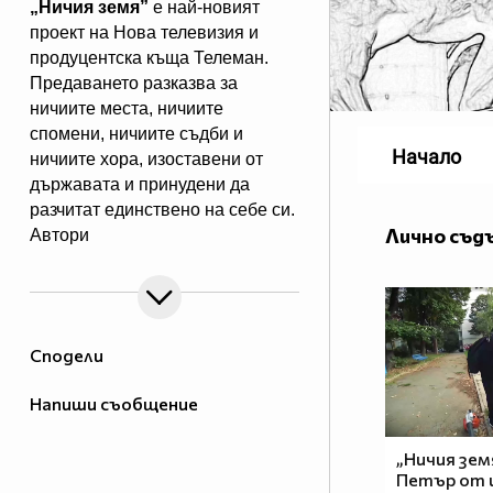
„Ничия земя”
е най-новият
проект на Нова телевизия и
продуцентска къща Телеман.
Предаването разказва за
ничиите места, ничиите
спомени, ничиите съдби и
Начало
ничиите хора, изоставени от
държавата и принудени да
разчитат единствено на себе си.
Лично съд
Автори
са лицето на Новините на Нова
Даниела Тренчева и Елена
Чопакова, „виновна” за
човешките истории,показвани в
Сподели
Dikoff. Всяка събота те ще ни
срещат с обикновените преди
Напиши съобщение
да станат необикновени.
„Ничия зем
„Ничия земя”
– всяка събота,
Петър от 
веднага след игралния филм в