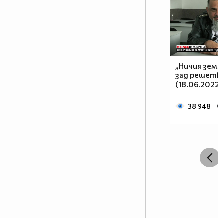
„Ничия зем
зад решет
(18.06.202
38 948