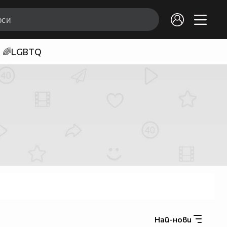
🌈LGBTQ
Най-нови