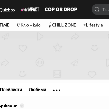
Quizbox
 TIME
👂 Клю – клю
🪀CHILL ZONE
⭐Lifestyle
Плейлисти
Любими
ържание