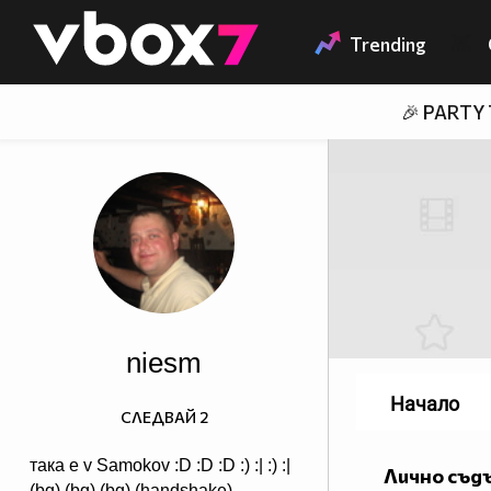
Member of
👾
Trending
🎉 PARTY
niesm
Начало
СЛЕДВАЙ
2
така е v Samokov :D :D :D :) :| :) :|
Лично съд
(bg) (bg) (bg) (handshake)