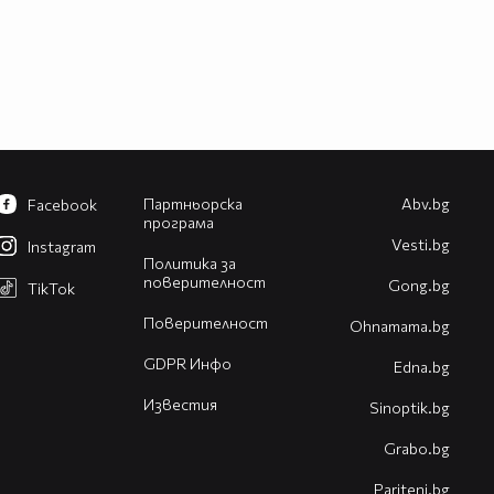
Партньорска
Abv.bg
Facebook
програма
Vesti.bg
Instagram
Политика за
поверителност
Gong.bg
TikTok
Поверителност
Оhnamama.bg
GDPR Инфо
Edna.bg
Известия
Sinoptik.bg
Grabo.bg
Pariteni.bg