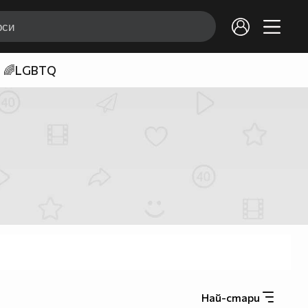
🌈LGBTQ
Най-стари