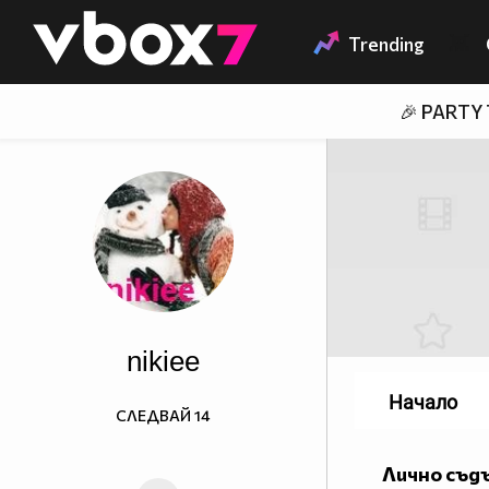
Member of
👾
Trending
🎉 PARTY
nikiee
Начало
СЛЕДВАЙ
14
Лично съд