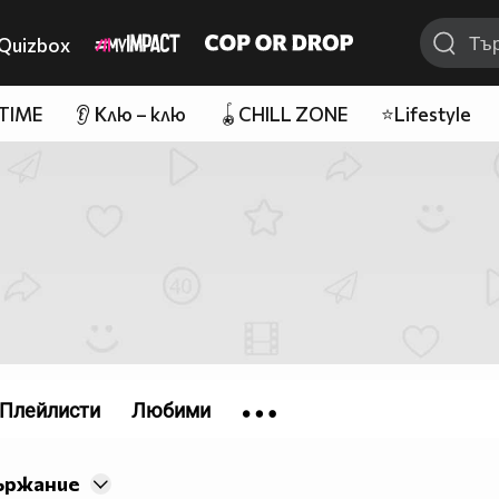
Quizbox
 TIME
👂 Клю – клю
🪀CHILL ZONE
⭐Lifestyle
Плейлисти
Любими
ържание