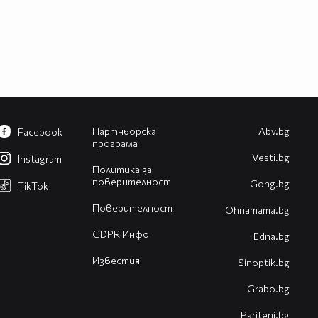
Партньорска
Abv.bg
Facebook
програма
Vesti.bg
Instagram
Политика за
поверителност
Gong.bg
TikTok
Поверителност
Оhnamama.bg
GDPR Инфо
Edna.bg
Известия
Sinoptik.bg
Grabo.bg
Pariteni.bg