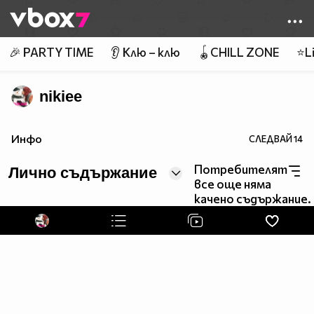
Member of
👾
🎉 PARTY TIME
👂 Клю – клю
🪀CHILL ZONE
⭐Li
nikiee
Инфо
СЛЕДВАЙ
14
Потребителят
Лично съдържание
все още няма
качено съдържание.