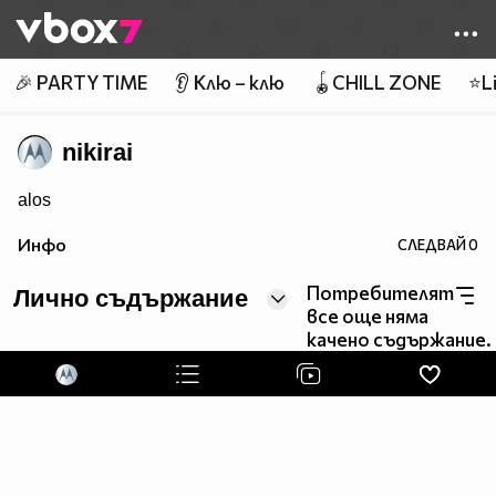
Member of
👾
🎉 PARTY TIME
👂 Клю – клю
🪀CHILL ZONE
⭐Li
nikirai
alos
Инфо
СЛЕДВАЙ
0
Потребителят
Лично съдържание
все още няма
качено съдържание.