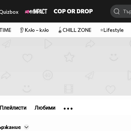
Quizbox
 TIME
👂 Клю – клю
🪀CHILL ZONE
⭐Lifestyle
Плейлисти
Любими
ържание