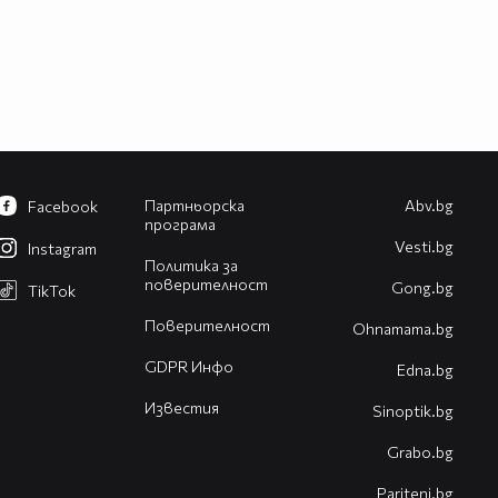
Партньорска
Abv.bg
Facebook
програма
Vesti.bg
Instagram
Политика за
поверителност
Gong.bg
TikTok
Поверителност
Оhnamama.bg
GDPR Инфо
Edna.bg
Известия
Sinoptik.bg
Grabo.bg
Pariteni.bg