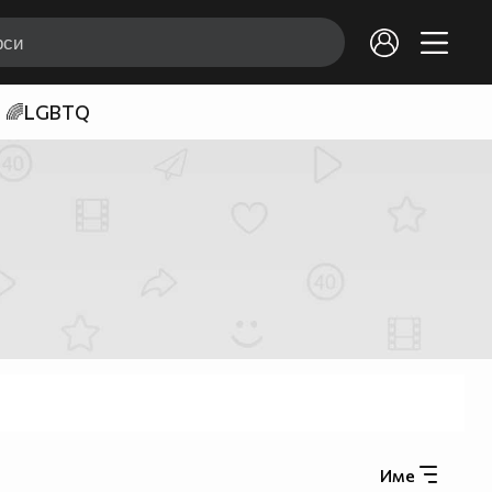
🌈LGBTQ
Име