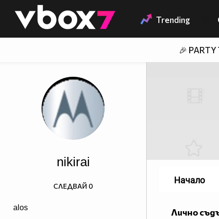
Member of
👾
Trending
🎉 PARTY
nikirai
Начало
СЛЕДВАЙ
0
alos
Лично съд