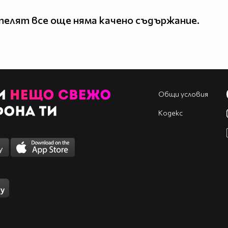
елят все още няма качено съдържание.
Общи условия
Кодекс