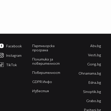
Партньорска
Abv.bg
Facebook
програма
Vesti.bg
Instagram
Политика за
поверителност
Gong.bg
TikTok
Поверителност
Оhnamama.bg
GDPR Инфо
Edna.bg
Известия
Sinoptik.bg
Grabo.bg
Pariteni.bg