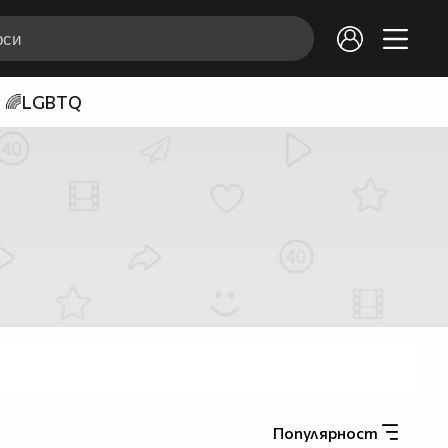
🌈LGBTQ
Популярност