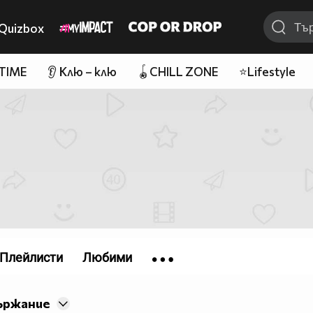
Quizbox
 TIME
👂 Клю – клю
🪀CHILL ZONE
⭐Lifestyle
Плейлисти
Любими
ържание