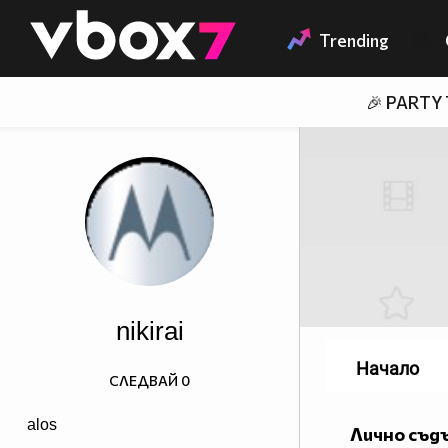
Member of
👾
Trending
🎉 PARTY
nikirai
Начало
СЛЕДВАЙ
0
alos
Лично съд