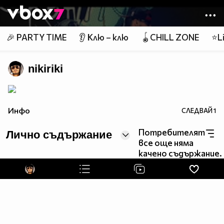
Member of
👾
🎉 PARTY TIME
👂 Клю – клю
🪀CHILL ZONE
⭐Li
nikiriki
Инфо
СЛЕДВАЙ
1
Потребителят
Лично съдържание
все още няма
качено съдържание.