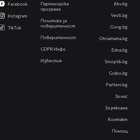
Партньорска
Abv.bg
Facebook
програма
Vesti.bg
Instagram
Политика за
поверителност
Gong.bg
TikTok
Поверителност
Оhnamama.bg
GDPR Инфо
Edna.bg
Известия
Sinoptik.bg
Grabo.bg
Pariteni.bg
За нас
За реклама
Контакт
Помощ