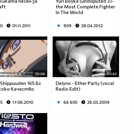
ликата песен за
Yuri Boyka (undisputed 3)-
aft
the Most Complete Fighter
In The World
30
01.11.2011
909
28.04.2012
20:04
03:42
 Shippuuden 165 Бг
Delyno - Ether Party (vocal
соко Качество
Radio Edit)
45
17.06.2010
66 605
26.03.2009