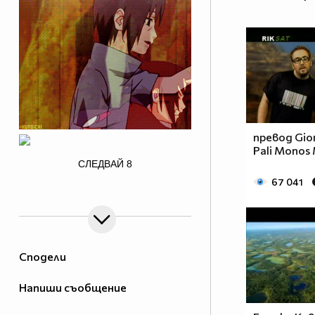
превод Gior
Pali Monos
/>
СЛЕДВАЙ
8
67 041
Сподели
Напиши съобщение