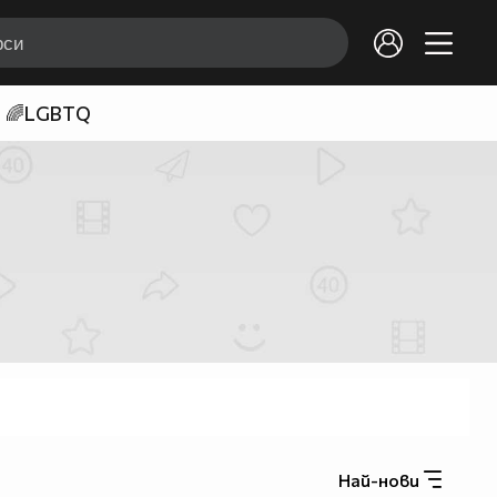
🌈LGBTQ
Най-нови