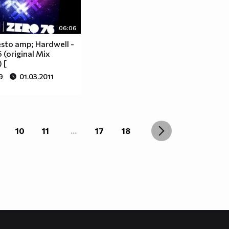
06:06
esto amp; Hardwell -
 (original Mix
 [
9
01.03.2011
10
11
...
17
18