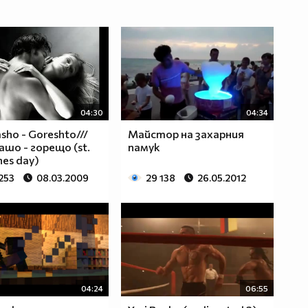
04:30
04:34
sho - Goreshto///
Майстор на захарния
ашо - горещо (st.
памук
nes day)
253
08.03.2009
29 138
26.05.2012
04:24
06:55