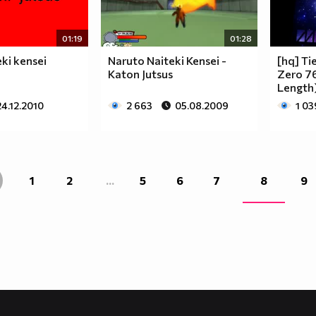
01:19
01:28
ki kensei
Naruto Naiteki Kensei -
[hq] Ti
Katon Jutsus
Zero 76
Length)
24.12.2010
2 663
05.08.2009
1 03
1
2
...
5
6
7
8
9