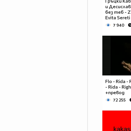
Гръцки Кав
и Десислав
без теб - Za
Evita Sereti 
7 940
1% от населението МРАЗИ
Аниметата.Ако ти си от тези 99%
които ги харесват сложи това в
Flo - Rida -
профила си.
- Rida - Rig
Анимето се води за детски
+превод
филм,така ли? Да бе,да!
72 255
Анимето е игрален филм под
формата на сериал, включващ
драма, фантастика, комедия,
романтика. Единствената