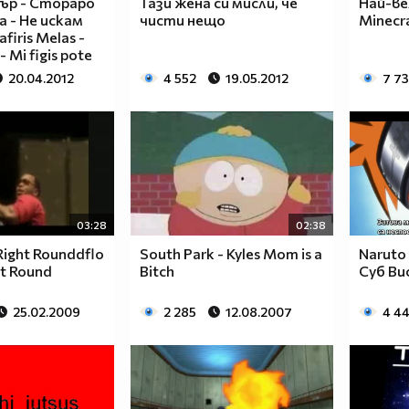
ър - Стораро
Тази жена си мисли, че
Най-ве
а - Не искам
чисти нещо
Minecr
firis Melas -
- Mi figis pote
20.04.2012
4 552
19.05.2012
7 7
03:28
02:38
 Right Rounddflo
South Park - Kyles Mom is a
Naruto
ht Round
Bitch
Суб Ви
25.02.2009
2 285
12.08.2007
4 4