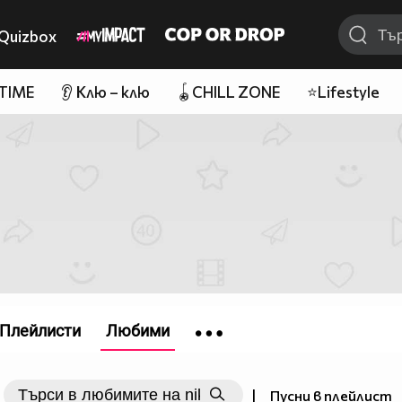
Quizbox
 TIME
👂 Клю – клю
🪀CHILL ZONE
⭐Lifestyle
Плейлисти
Любими
|
Пусни в плейлист