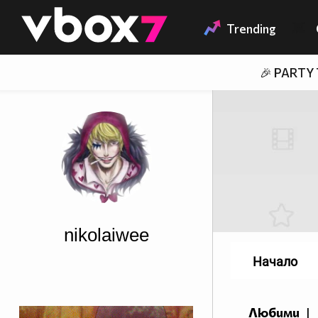
Member of
👾
Trending
🎉 PARTY
nikolaiwee
Начало
Любими
|