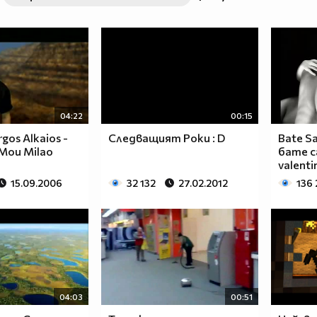
04:22
00:15
gos Alkaios -
Следващият Роки : D
Bate Sa
 Mou Milao
бате с
valenti
15.09.2006
32 132
27.02.2012
136 
04:03
00:51