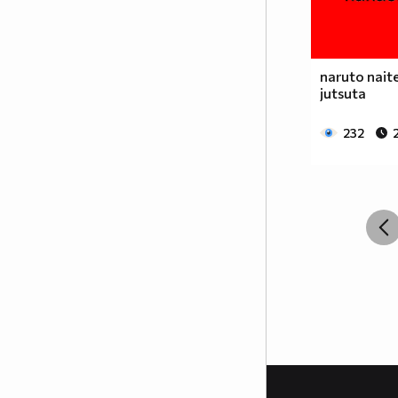
разлика между игралните
сериали и анимето е, че анимето
е нарисувано... Ако подкрепяш
тази теза, може да копнеш това
naruto naite
в профилчето си
jutsuta
Фен на аниметата се родих,
фен на аниметата ще умра,
232