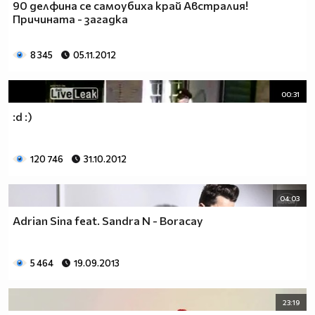
90 делфина се самоубиха край Австралия!
Причината - загадка
8 345
05.11.2012
00:31
:d :)
120 746
31.10.2012
04:03
Adrian Sina feat. Sandra N - Boracay
5 464
19.09.2013
23:19