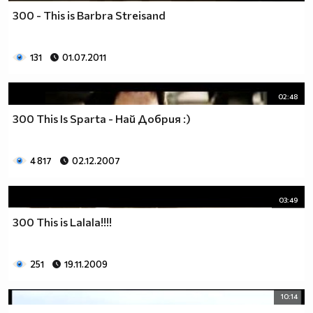
300 - This is Barbra Streisand
131
01.07.2011
02:48
300 This Is Sparta - Най Добрия :)
4 817
02.12.2007
03:49
300 This is Lalala!!!!
251
19.11.2009
10:14