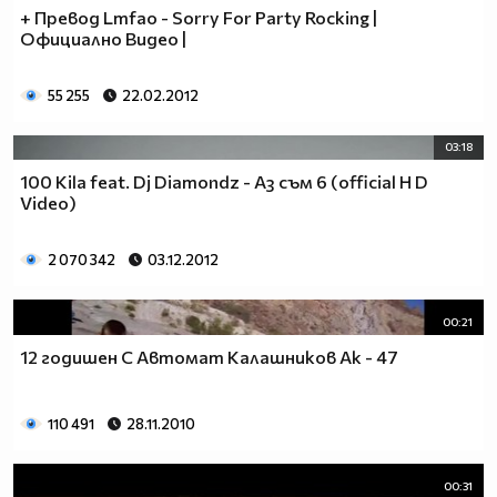
+ Превод Lmfao - Sorry For Party Rocking |
Официално Видео |
55 255
22.02.2012
03:18
100 Kila feat. Dj Diamondz - Аз съм 6 (official H D
Video)
2 070 342
03.12.2012
00:21
12 годишен С Автомат Калашников Ак - 47
110 491
28.11.2010
00:31