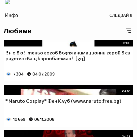
/>
Инфо
СЛЕДВАЙ
8
Любими
05:00
!! н о в о !! теньо гогов възпя анимационни герой в си
разтърсващ карнобатман !! [gq]
7 304
04.07.2009
04:10
* Naruto Cosplay* Фен Клуб (www.naruto.free.bg)
10 669
06.11.2008
04:28