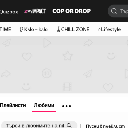
Quizbox
 TIME
👂 Клю – клю
🪀CHILL ZONE
⭐Lifestyle
Плейлисти
Любими
|
Пусни в плейлист