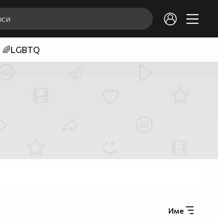
🌈LGBTQ
Име