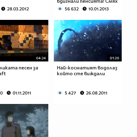
вдигнали пенсията! Смях
28.03.2012
56 632
10.01.2013
04:24
01:20
ликата песен за
Най-косматият водолаз
aft
който сте виждали
30
01.11.2011
5 427
26.08.2011