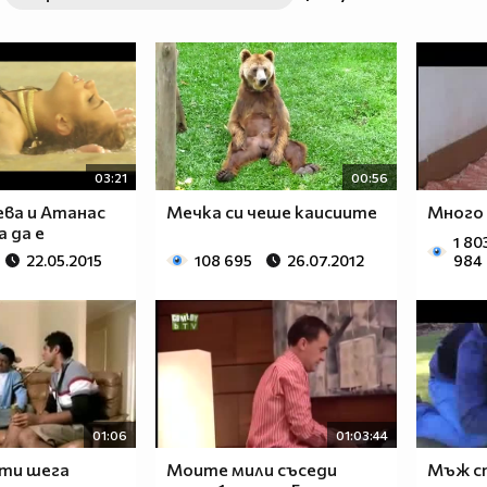
03:21
00:56
ева и Атанас
Мечка си чеше каисиите
Много
а да е
1 80
22.05.2015
108 695
26.07.2012
984
01:06
01:03:44
ти шега
Моите мили съседи
Мъж сп