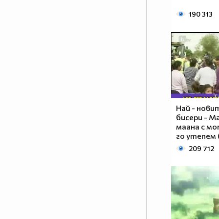
190 313
Най - нови
1% от населението МРАЗИ
бисери - Ма
Аниметата.Ако ти си от тези 99%
маана с мо
които ги харесват сложи това в
го утепем 
профила си.
209 712
Анимето се води за детски
филм,така ли? Да бе,да!
Анимето е игрален филм под
формата на сериал, включващ
драма, фантастика, комедия,
романтика. Единствената