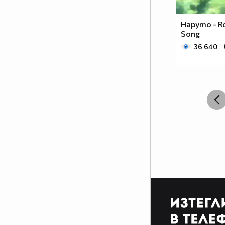
разлика между игралните
сериали и анимето е, че анимето
Наруто - R
е нарисувано... Ако подкрепяш
Song
тази теза, може да копнеш това
36 640
в профилчето си
Фен на аниметата се родих,
фен на аниметата ще умра,