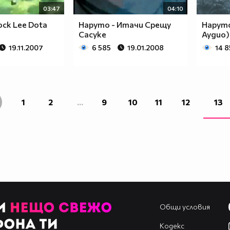
03:47
04:10
ock Lee Dota
Наруто - Итачи Срещу
Наруто 
Сасуке
Аудио)
19.11.2007
6 585
19.01.2008
14 8
1
2
...
9
10
11
12
13
Общи условия
Кодекс