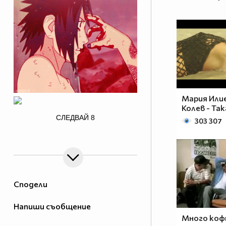
Мария Или
Колев - Так
/>
СЛЕДВАЙ
8
303 307
Сподели
Напиши съобщение
Много коф