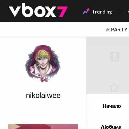
Member of
👾
Trending
🎉 PARTY
nikolaiwee
Начало
Любими
|