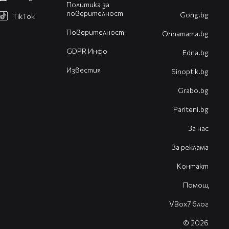
Политика за
поверителност
Gong.bg
TikTok
Поверителност
Оhnamama.bg
GDPR Инфо
Edna.bg
Известия
Sinoptik.bg
Grabo.bg
Pariteni.bg
За нас
За реклама
Контакт
Помощ
VBox7 блог
© 2026