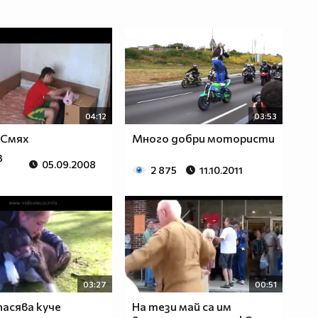
04:12
03:53
 Смях
Много добри мотористи
3
05.09.2008
2 875
11.10.2011
03:27
00:51
асява куче
На тези май са им