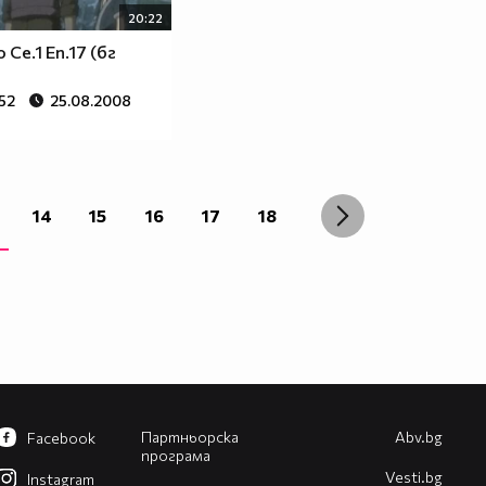
20:22
Се.1 Еп.17 (бг
52
25.08.2008
14
15
16
17
18
Партньорска
Abv.bg
Facebook
програма
Vesti.bg
Instagram