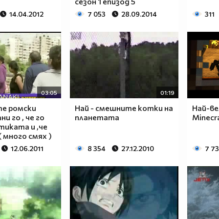
сезон 1 епизод 5
14.04.2012
7 053
28.09.2014
311
03:05
01:19
те ромски
Най - смешните котки на
Най-ве
ни го , че го
планетата
Minecr
тиката и ,че
( много смях )
12.06.2011
8 354
27.12.2010
7 7