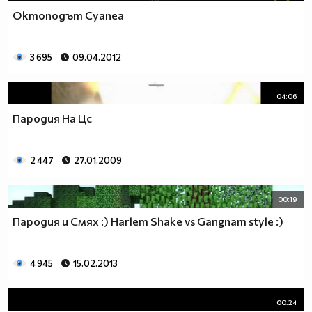
Октоподът Cyanea
3 695
09.04.2012
04:06
Пародия На Цс
2 447
27.01.2009
00:19
Пародия и Смях :) Harlem Shake vs Gangnam style :)
4 945
15.02.2013
00:24