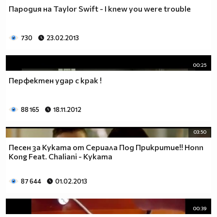
Пародия на Taylor Swift - I knew you were trouble
730
23.02.2013
00:25
Перфектен удар с крак !
88 165
18.11.2012
03:50
Песен за Куката от Сериала Под Прикритие!! Honn
Kong Feat. Chaliani - Куката
87 644
01.02.2013
00:39