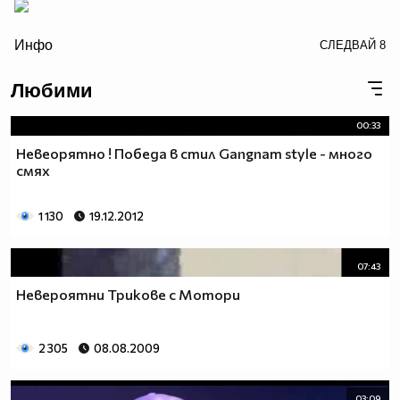
/>
Инфо
СЛЕДВАЙ
8
Любими
00:33
Невеорятно ! Победа в стил Gangnam style - много
смях
1 130
19.12.2012
07:43
Невероятни Трикове с Мотори
2 305
08.08.2009
03:09