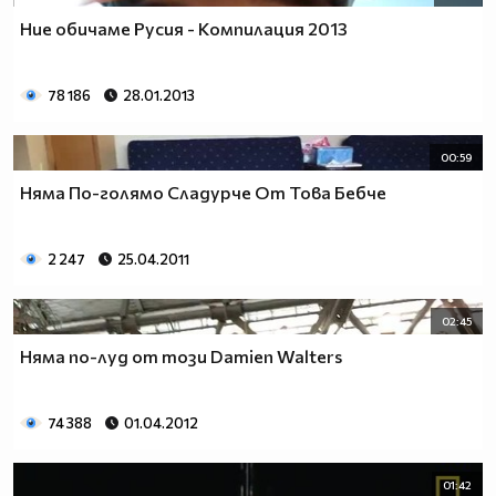
Ние обичаме Русия - Компилация 2013
78 186
28.01.2013
00:59
Няма По-голямо Сладурче От Това Бебче
2 247
25.04.2011
02:45
Няма по-луд от този Damien Walters
74 388
01.04.2012
01:42