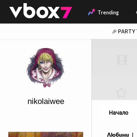
Member of
👾
Trending
🎉 PARTY
nikolaiwee
Начало
Любими
|