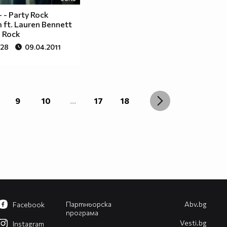
 - Party Rock
 ft. Lauren Bennett
 Rock
428
09.04.2011
9
10
...
17
18
Партньорска
Abv.bg
Facebook
програма
Vesti.bg
Instagram