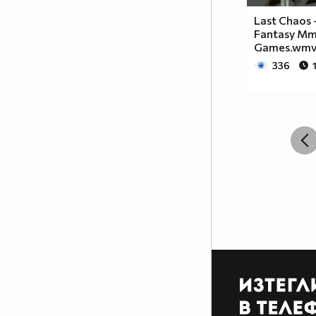
разлика между игралните
сериали и анимето е, че анимето
Last Chaos 
Fantasy Mm
е нарисувано... Ако подкрепяш
Games.wm
тази теза, може да копнеш това
336
в профилчето си
Фен на аниметата се родих,
фен на аниметата ще умра,