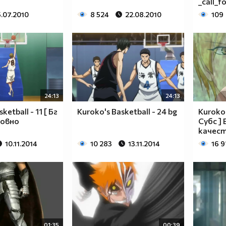
_call_f
5.07.2010
8 524
22.08.2010
109
24:13
24:13
ketball - 11 [ Бг
Kuroko's Basketball - 24 bg
Kuroko'
ховно
Субс ]
качес
10.11.2014
10 283
13.11.2014
16 
01:35
00:39