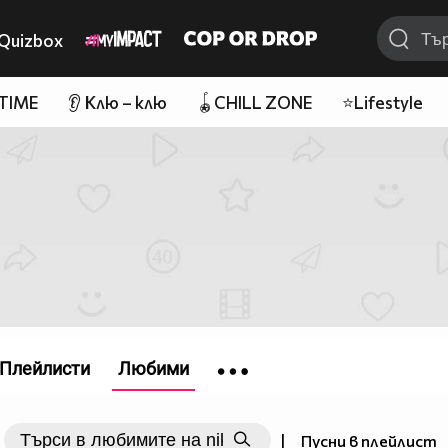
Quizbox
 TIME
👂 Клю – клю
🪀CHILL ZONE
⭐Lifestyle
Плейлисти
Любими
|
Пусни в плейлист