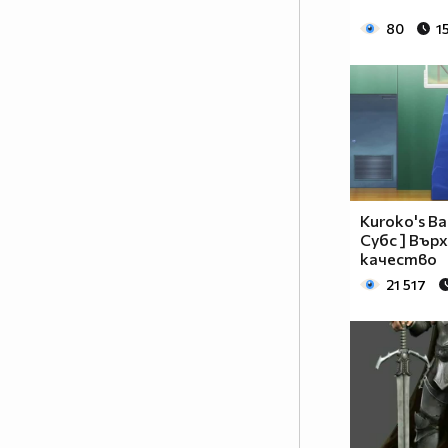
80
1
Kuroko's Bas
1% от населението МРАЗИ
Субс ] Вър
Аниметата.Ако ти си от тези 99%
качество
които ги харесват сложи това в
21 517
профила си.
Анимето се води за детски
филм,така ли? Да бе,да!
Анимето е игрален филм под
формата на сериал, включващ
драма, фантастика, комедия,
романтика. Единствената