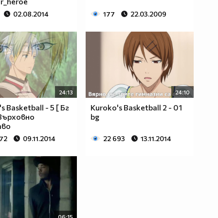
or_heroe
02.08.2014
177
22.03.2009
24:13
24:10
s Basketball - 5 [ Бг
Kuroko's Basketball 2 - 01
 Върховно
bg
тво
972
09.11.2014
22 693
13.11.2014
06:15