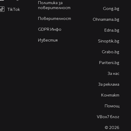
Политика за
поверителност
Gong.bg
TikTok
Поверителност
Оhnamama.bg
GDPR Инфо
Edna.bg
Известия
Sinoptik.bg
Grabo.bg
Pariteni.bg
За нас
За реклама
Контакт
Помощ
VBox7 блог
© 2026