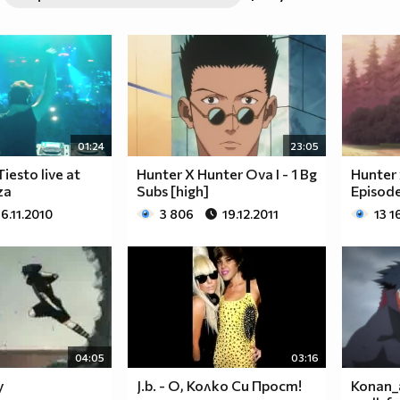
01:24
23:05
iesto live at
Hunter X Hunter Ova I - 1 Bg
Hunter 
za
Subs [high]
Episod
16.11.2010
3 806
19.12.2011
13 1
04:05
03:16
y
J.b. - О, Колко Си Прост!
Konan_