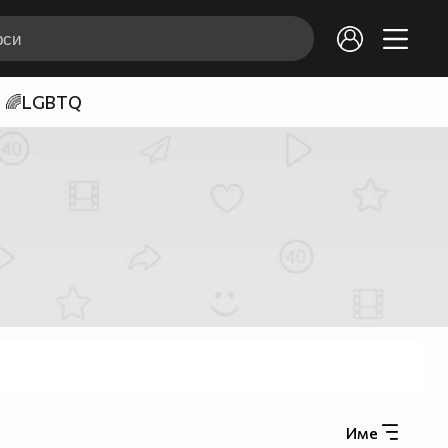
🌈LGBTQ
Име