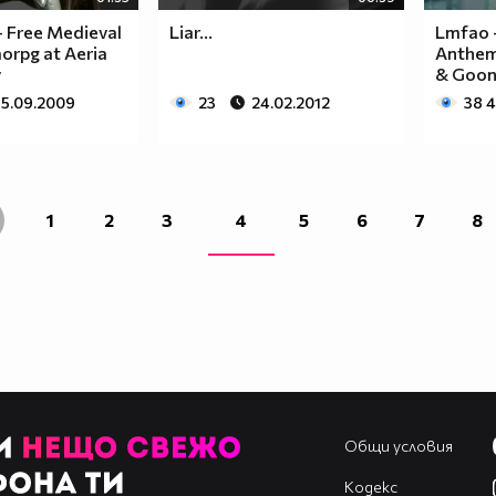
- Free Medieval
Liar...
Lmfao -
orpg at Aeria
Anthem
v
& Goon
15.09.2009
23
24.02.2012
38 
1
2
3
4
5
6
7
8
Общи условия
Кодекс