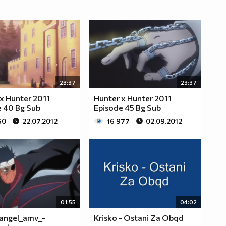
23:37
23:37
x Hunter 2011
Hunter x Hunter 2011
e 40 Bg Sub
Episode 45 Bg Sub
60
22.07.2012
16 977
02.09.2012
01:55
04:02
angel_amv_-
Krisko - Ostani Za Obqd