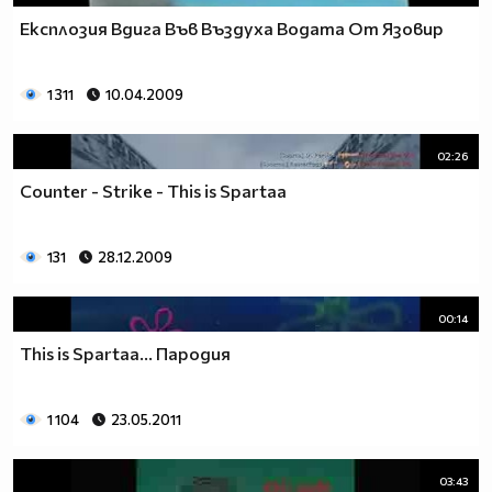
Експлозия Вдига Във Въздуха Водата От Язовир
1 311
10.04.2009
02:26
Counter - Strike - This is Spartaa
131
28.12.2009
00:14
This is Spartaa... Пародия
1 104
23.05.2011
03:43