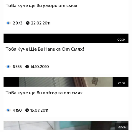
Това куче ще ви умори от смях
2 973
22.02.2011
00:34
Това Куче Ще Ви Напика От Смях!
6 555
14.10.2010
01:52
Това куче ще ви побърка от смях
4 150
15.07.2011
03:24