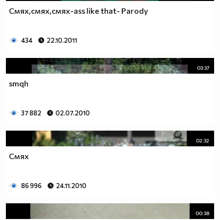
Смях,смях,смях-ass like that- Parody
434
22.10.2011
03:37
smqh
37 882
02.07.2010
02:32
Смях
86 996
24.11.2010
00:38