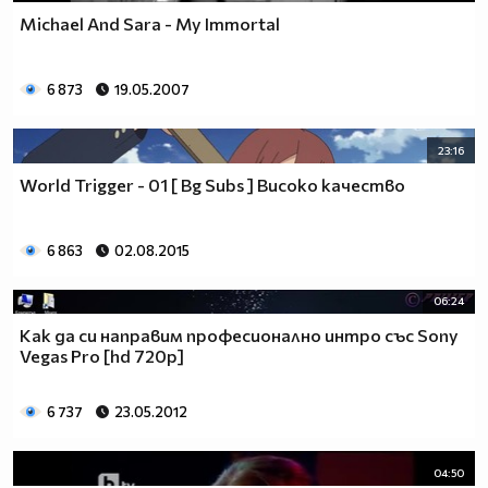
Michael And Sara - My Immortal
6 873
19.05.2007
23:16
World Trigger - 01 [ Bg Subs ] Високо качество
6 863
02.08.2015
06:24
Как да си направим професионално интро със Sony
Vegas Pro [hd 720p]
6 737
23.05.2012
04:50