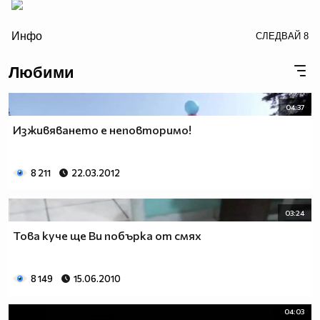
/>
Инфо
СЛЕДВАЙ
8
Любими
04:37
Изживяването е неповторимо!
8 211
22.03.2012
03:24
Това куче ще Ви побърка от смях
8 149
15.06.2010
04:03