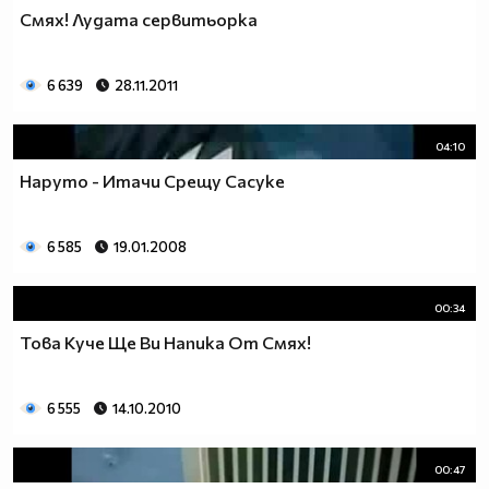
Смях! Лудата сервитьорка
6 639
28.11.2011
04:10
Наруто - Итачи Срещу Сасуке
6 585
19.01.2008
00:34
Това Куче Ще Ви Напика От Смях!
6 555
14.10.2010
00:47