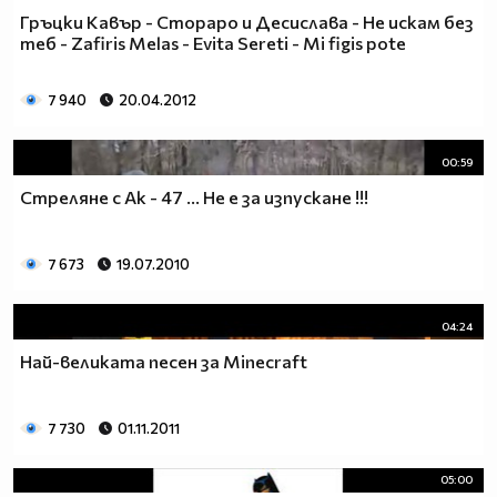
Гръцки Кавър - Стораро и Десислава - Не искам без
1% от населението МРАЗИ Аниметата.Ако ти си от тези
теб - Zafiris Melas - Evita Sereti - Mi figis pote
99% които ги харесват сложи това в профила си.
Анимето се води за детски филм,така ли? Да бе,да!
7 940
20.04.2012
Анимето е игрален филм под формата на сериал,
включващ драма, фантастика, комедия, романтика.
Единствената разлика между игралните сериали и
00:59
анимето е, че анимето е нарисувано... Ако подкрепяш
Стреляне с Ак - 47 ... Не е за изпускане !!!
тази теза, може да копнеш това в профилчето си
Фен на аниметата се родих,
фен на аниметата ще умра,
7 673
19.07.2010
04:24
Най-великата песен за Minecraft
7 730
01.11.2011
05:00