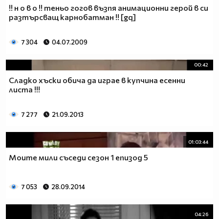
!! н о в о !! теньо гогов възпя анимационни герой в си
разтърсващ карнобатман !! [gq]
7 304
04.07.2009
00:42
Сладко хъски обича да играе в купчина есенни
листа !!!
7 277
21.09.2013
01:03:44
Моите мили съседи сезон 1 епизод 5
7 053
28.09.2014
04:26