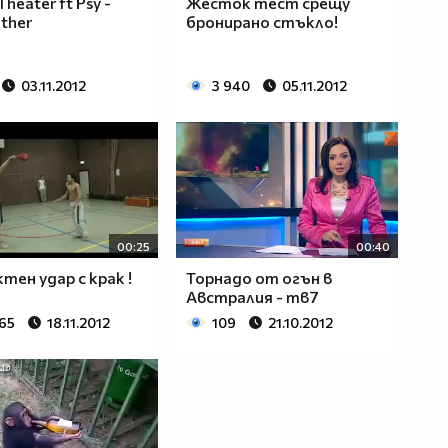
heater ft Psy -
Жесток тест срещу
ther
бронирано стъкло!
03.11.2012
3 940
05.11.2012
00:25
00:40
тен удар с крак !
Торнадо от огън в
Австралия - тв7
165
18.11.2012
109
21.10.2012