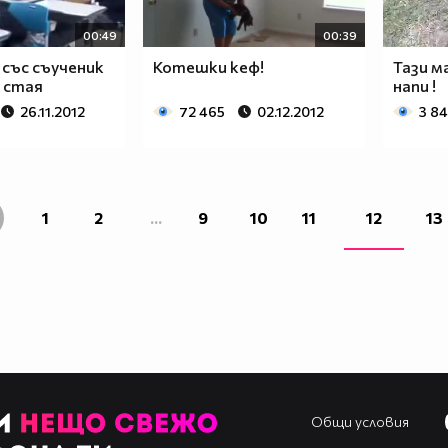
00:49
00:39
със съученик
Котешки кеф!
Тази м
 стая
напи !
26.11.2012
72 465
02.12.2012
3 84
1
2
...
9
10
11
12
13
Общи условия