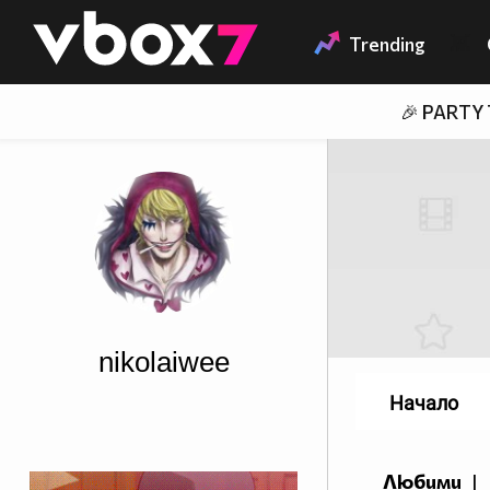
Member of
👾
Trending
🎉 PARTY
nikolaiwee
Начало
Любими
|