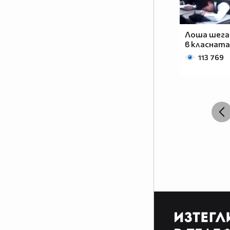
разлика между игралните
сериали и анимето е, че анимето
е нарисувано... Ако подкрепяш
Лоша шега 
тази теза, може да копнеш това
в класната
в профилчето си
113 769
Фен на аниметата се родих,
фен на аниметата ще умра,