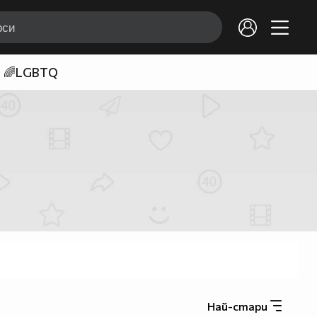
🌈LGBTQ
Най-стари