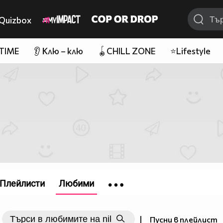
Quizbox
 TIME
👂 Клю – клю
🪀CHILL ZONE
⭐Lifestyle
Плейлисти
Любими
|
Пусни в плейлист