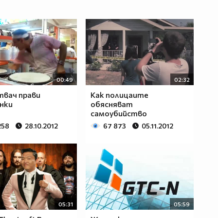
00:49
02:32
твач прави
Как полицаите
нки
обясняват
самоубийство
258
28.10.2012
67 873
05.11.2012
05:31
05:59