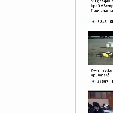
90 делфина
край Австр
Причината 
8 345
1% от населението МРАЗИ
Аниметата.Ако ти си от тези 99%
които ги харесват сложи това в
Куче тъжи 
профила си.
приятел!
Анимето се води за детски
51 667
филм,така ли? Да бе,да!
Анимето е игрален филм под
формата на сериал, включващ
драма, фантастика, комедия,
романтика. Единствената