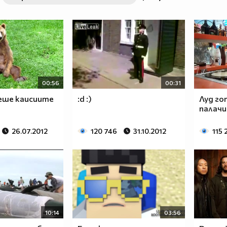
00:56
00:31
чеше каисиите
:d :)
Луд го
палачи
26.07.2012
120 746
31.10.2012
115 
10:14
03:56