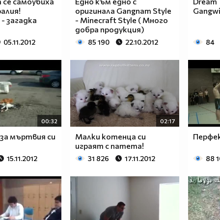
 се самоубиха
Едно към едно с
Dream T
алия!
оригинала Gangnam Style
Gangwi
- загадка
- Minecraft Style ( Много
добра продукция)
05.11.2012
85 190
22.10.2012
84
00:32
02:17
за мъртвия си
Малки котенца си
Перфек
играят с патета!
15.11.2012
31 826
17.11.2012
88 