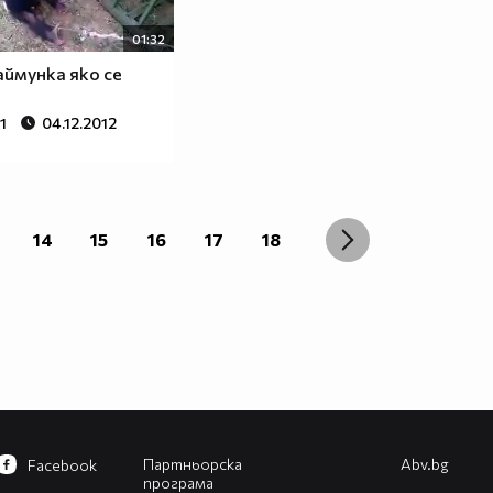
01:32
аймунка яко се
1
04.12.2012
14
15
16
17
18
Партньорска
Abv.bg
Facebook
програма