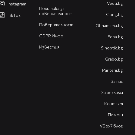
Vesti.bg
Instagram
Политика за
поверителност
Gong.bg
TikTok
Поверителност
Оhnamama.bg
GDPR Инфо
Edna.bg
Известия
Sinoptik.bg
Grabo.bg
Pariteni.bg
За нас
За реклама
Контакт
Помощ
VBox7 блог