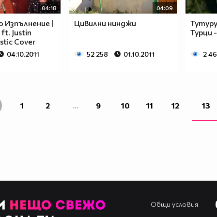
04:18
04:09
 Изпълнение |
Цивилни нинджи
Тутуру
ft. Justin
Турци 
stic Cover
04.10.2011
52 258
01.10.2011
2 4
1
2
...
9
10
11
12
13
Общи условия