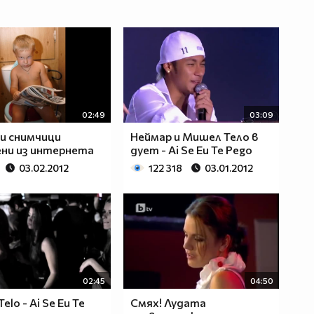
02:49
03:09
и снимчици
Неймар и Мишел Тело в
ни из интернета
дует - Ai Se Eu Te Pego
03.02.2012
122 318
03.01.2012
02:45
04:50
Telo - Ai Se Eu Te
Смях! Лудата