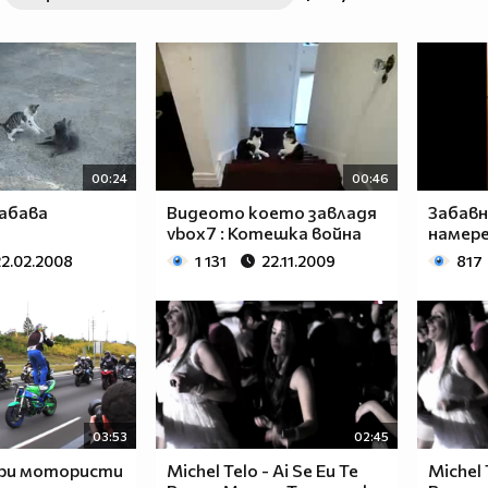
00:24
00:46
абава
Видеото което завладя
Забавн
vbox7 : Котешка война
намере
22.02.2008
1 131
22.11.2009
817
03:53
02:45
ри мотористи
Michel Telo - Ai Se Eu Te
Michel 