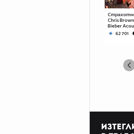
разлика между игралните
сериали и анимето е, че анимето
Страхотно
е нарисувано... Ако подкрепяш
Chris Brown 
тази теза, може да копнеш това
Bieber Acou
в профилчето си
62 701
Фен на аниметата се родих,
фен на аниметата ще умра,