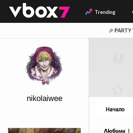
Member of
👾
Trending
🎉 PARTY
nikolaiwee
Начало
Любими
|