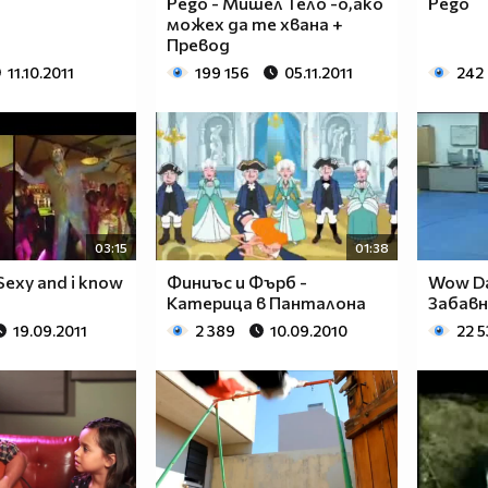
Pego - Мишел Тело -о,ако
Pego
можех да те хвана +
Превод
11.10.2011
199 156
05.11.2011
242
03:15
01:38
Sexy and i know
Финиъс и Фърб -
Wow Da
Катерица в Панталона
Забав
19.09.2011
2 389
10.09.2010
22 5