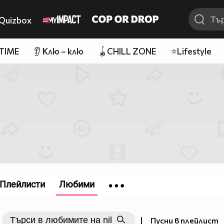
Quizbox
 TIME
👂 Клю – клю
🪀CHILL ZONE
⭐Lifestyle
Плейлисти
Любими
|
Пусни в плейлист