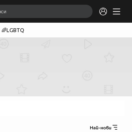
🌈LGBTQ
Най-нови