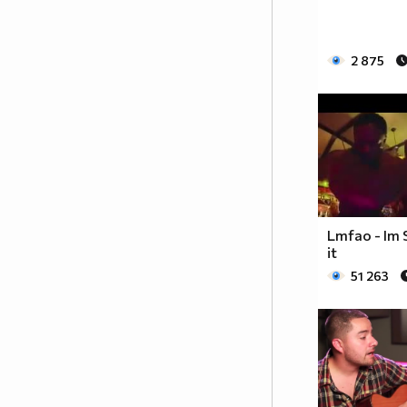
2 875
1% от населението МРАЗИ
Аниметата.Ако ти си от тези 99%
Lmfao - Im 
които ги харесват сложи това в
it
профила си.
51 263
Анимето се води за детски
филм,така ли? Да бе,да!
Анимето е игрален филм под
формата на сериал, включващ
драма, фантастика, комедия,
романтика. Единствената