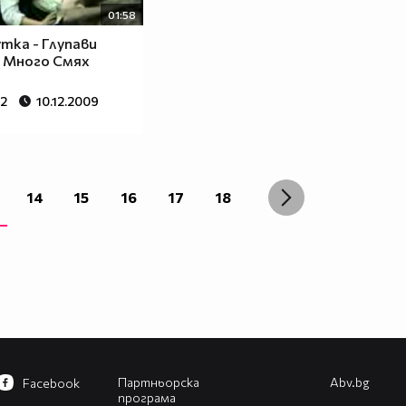
01:58
тка - Глупави
- Много Смях
62
10.12.2009
14
15
16
17
18
Партньорска
Abv.bg
Facebook
програма