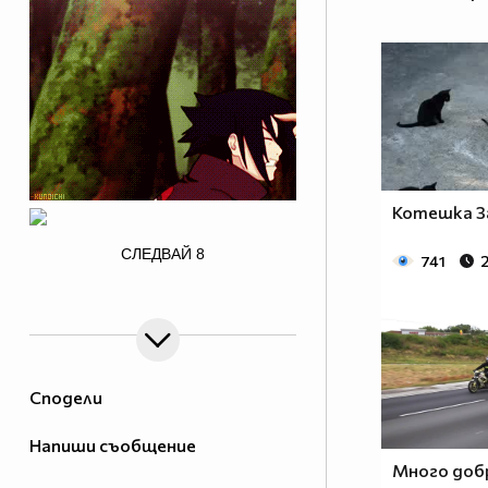
Котешка З
/>
СЛЕДВАЙ
8
741
Сподели
Напиши съобщение
Много доб