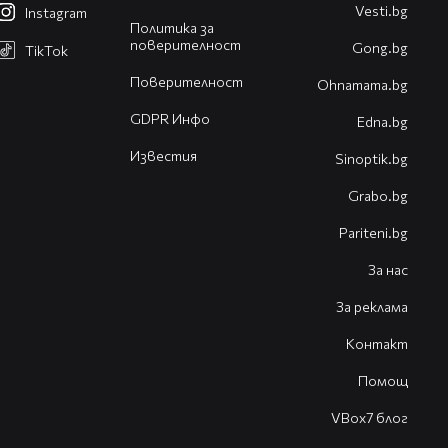
Vesti.bg
Instagram
Политика за
поверителност
Gong.bg
TikTok
Поверителност
Оhnamama.bg
GDPR Инфо
Edna.bg
Известия
Sinoptik.bg
Grabo.bg
Pariteni.bg
За нас
За реклама
Контакт
Помощ
VBox7 блог