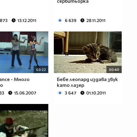
сервитьорка
 873
13.12.2011
6 639
28.11.2011
03:22
00:40
nce - Много
Бебе леопард издава звук
но
като лазер
33
15.06.2007
3 647
01.10.2011