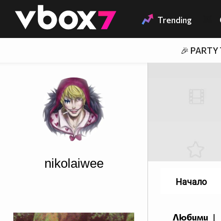
Member of
👾
Trending
🎉 PARTY
nikolaiwee
Начало
Любими
|