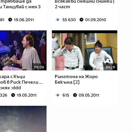
 трябваше да
Всякакви смешни снимки |
и Танцувай с мен 3
2 част
781
19.06.2011
55 630
01.09.2010
05:00
01:29
кара с Къци
Рингтона на Жоро
в в Риск Печели ...
Бекъма [2]
смях :ddd
 326
19.05.2011
615
09.05.2011