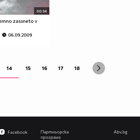
00:34
zemno zassneto v
06.09.2009
14
15
16
17
18
Партньорска
Abv.bg
Facebook
програма