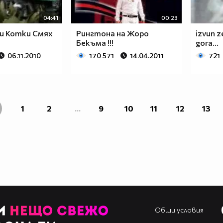
04:41
00:23
и Котки Смях
Рингтона на Жоро
izvun 
Бекъма !!!
gora...
06.11.2010
170 571
14.04.2011
721
1
2
...
9
10
11
12
13
Общи условия