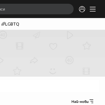
🌈LGBTQ
Най-нови