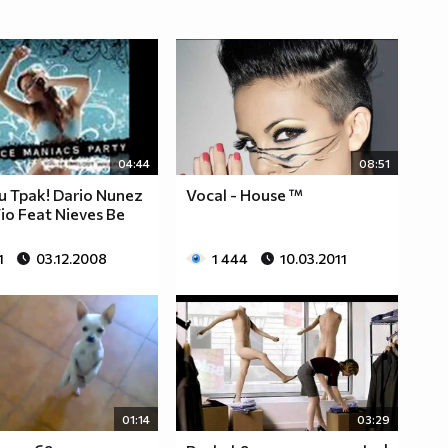
04:44
08:51
и Трак! Dario Nunez
Vocal - House ™
io Feat Nieves Be
1
03.12.2008
1 444
10.03.2011
01:14
03:29