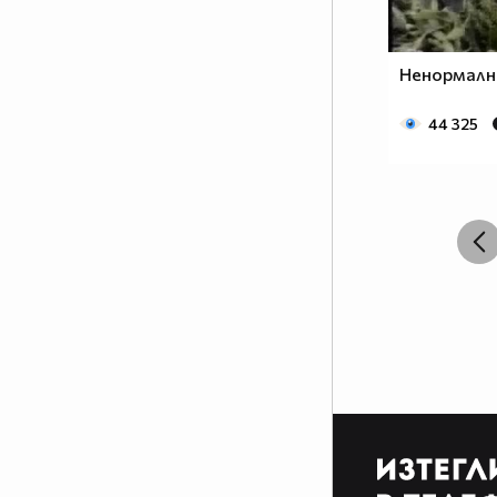
разлика между игралните
сериали и анимето е, че анимето
е нарисувано... Ако подкрепяш
Ненормалн
тази теза, може да копнеш това
в профилчето си
44 325
Фен на аниметата се родих,
фен на аниметата ще умра,