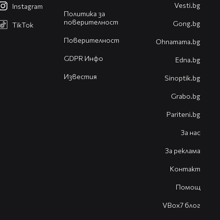
Vesti.bg
Instagram
Политика за
поверителност
Gong.bg
TikTok
Поверителност
Оhnamama.bg
GDPR Инфо
Edna.bg
Известия
Sinoptik.bg
Grabo.bg
Pariteni.bg
За нас
За реклама
Контакт
Помощ
VBox7 блог