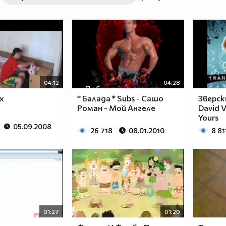
04:12
04:28
х
* Балада * Subs - Сашо
Зверск
Роман - Мой Ангеле
David V
Yours
05.09.2008
26 718
08.01.2010
8 81
01:27
01:20