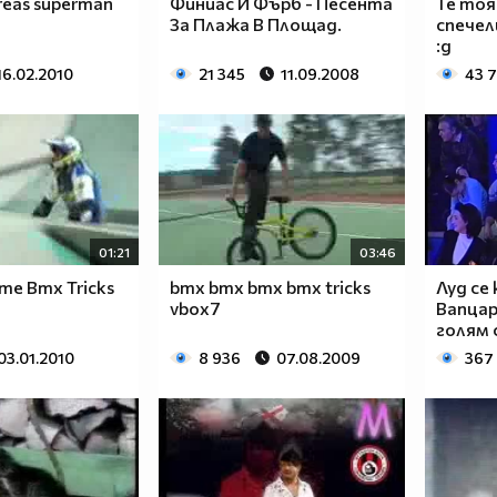
reas superman
Финиас И Фърб - Песента
Те тоя
За Плажа В Площад.
спечел
:д
16.02.2010
21 345
11.09.2008
43 
01:21
03:46
me Bmx Tricks
bmx bmx bmx bmx tricks
Луд се 
vbox7
Вапцаро
голям 
03.01.2010
8 936
07.08.2009
367