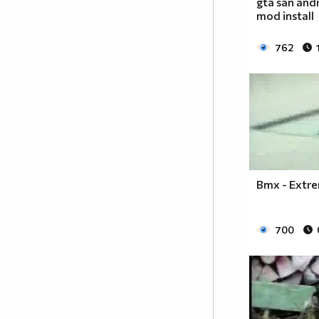
gta san and
mod install
762
1% от населението МРАЗИ
Аниметата.Ако ти си от тези 99%
Bmx - Extre
които ги харесват сложи това в
профила си.
Анимето се води за детски
700
филм,така ли? Да бе,да!
Анимето е игрален филм под
формата на сериал, включващ
драма, фантастика, комедия,
романтика. Единствената