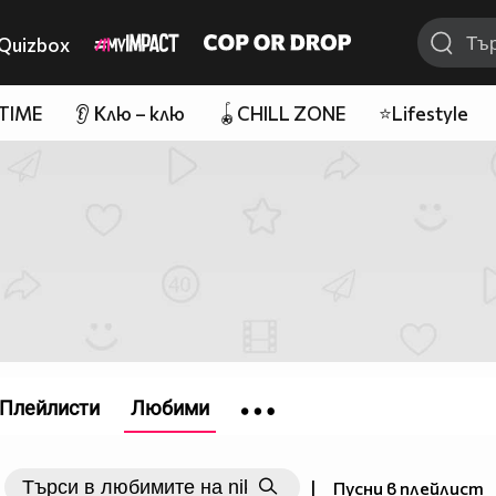
Quizbox
 TIME
👂 Клю – клю
🪀CHILL ZONE
⭐Lifestyle
Плейлисти
Любими
|
Пусни в плейлист