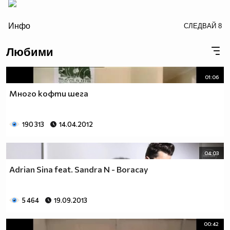
/>
Инфо
СЛЕДВАЙ
8
Любими
01:06
Много кофти шега
190 313
14.04.2012
04:03
Adrian Sina feat. Sandra N - Boracay
5 464
19.09.2013
00:42