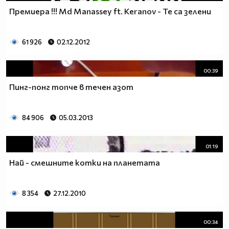
Премиера !!! Md Manassey ft. Keranov - Те са зелени
61 926
02.12.2012
00:39
Пинг-понг топче в течен азот
84 906
05.03.2013
01:19
Най - смешните котки на планетата
8 354
27.12.2010
00:34