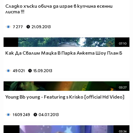
Сладко хъски обича да играе в купчина есенни
1% от населението МРАЗИ Аниметата.Ако ти си от тези
листа !!!
99% които ги харесват сложи това в профила си.
Анимето се води за детски филм,така ли? Да бе,да!
7 277
21.09.2013
Анимето е игрален филм под формата на сериал,
включващ драма, фантастика, комедия, романтика.
Единствената разлика между игралните сериали и
07:10
анимето е, че анимето е нарисувано... Ако подкрепяш
Как Да Свалим Мацка В Парка Анкета Шоу План Б
тази теза, може да копнеш това в профилчето си
Фен на аниметата се родих,
фен на аниметата ще умра,
49 021
15.09.2013
03:27
Young Bb young - Featuring s Krisko [official Hd Video]
1 609 249
04.07.2013
03:34