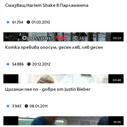
Смазващ Harlem Shake в Парламента
61 294
01.03.2013
00:23
Котка пребива опосум, десен ляв, ляв десен
54 886
20.12.2012
00:48
Циганин пее по - добре от Justin Bieber
3 943
08.01.2011
01:05