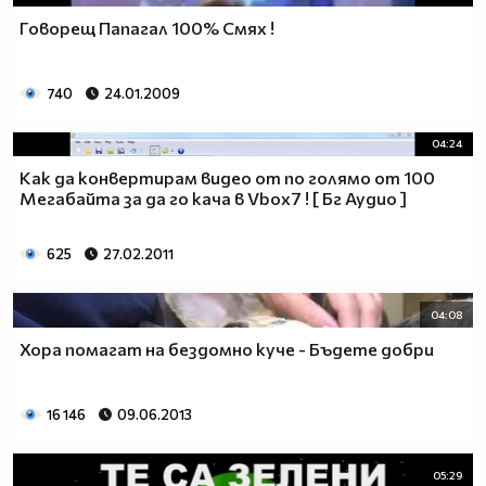
Говорещ Папагал 100% Смях !
740
24.01.2009
04:24
Как да конвертирам видео от по голямо от 100
Мегабайта за да го кача в Vbox7 ! [ Бг Аудио ]
625
27.02.2011
04:08
Хора помагат на бездомно куче - Бъдете добри
16 146
09.06.2013
05:29