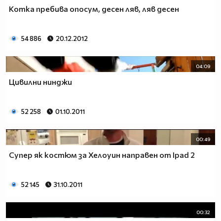
Котка пребива опосум, десен ляв, ляв десен
54 886
20.12.2012
04:09
Цивилни нинджи
52 258
01.10.2011
00:49
Супер як костюм за Хелоуин направен от Ipad 2
52 145
31.10.2011
00:32