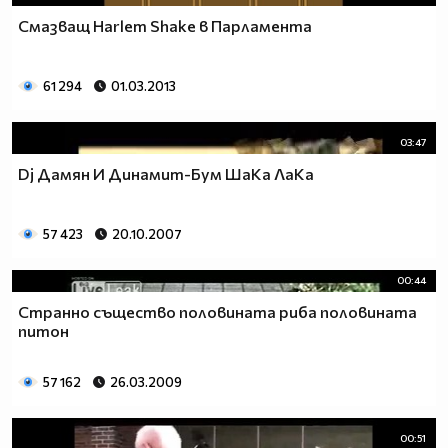
Смазващ Harlem Shake в Парламента
61 294
01.03.2013
03:47
Dj Дамян И Динамит-Бум ШаКа ЛаКа
57 423
20.10.2007
00:44
Странно същество половината риба половината
питон
57 162
26.03.2009
00:51