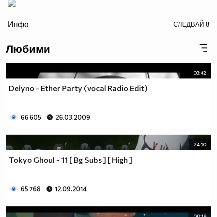
/>
Инфо
СЛЕДВАЙ
8
Любими
03:42
Delyno - Ether Party (vocal Radio Edit)
66 605
26.03.2009
24:10
Tokyo Ghoul - 11 [ Bg Subs ] [ High ]
65 768
12.09.2014
00:19