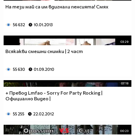
На тези май са им вдигнали пенсията! Смях
56 632
10.01.2013
03:29
Всякакви смешни снимки | 2 част
55 630
01.09.2010
07:18
+ Превод Lmfao - Sorry For Party Rocking |
Официално Видео |
55 255
22.02.2012
00:23