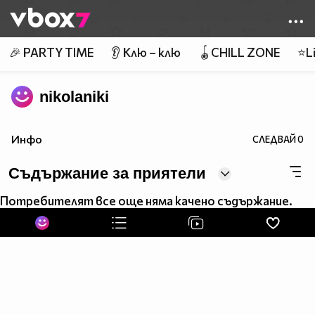
Member of
👾
🎉 PARTY TIME
👂 Клю – клю
🪀CHILL ZONE
⭐Li
nikolaniki
Инфо
СЛЕДВАЙ
0
Съдържание за приятели
Потребителят все още няма качено съдържание.