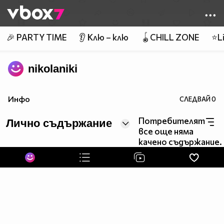
Member of
👾
🎉 PARTY TIME
👂 Клю – клю
🪀CHILL ZONE
⭐Li
nikolaniki
Инфо
СЛЕДВАЙ
0
Потребителят
Лично съдържание
все още няма
качено съдържание.