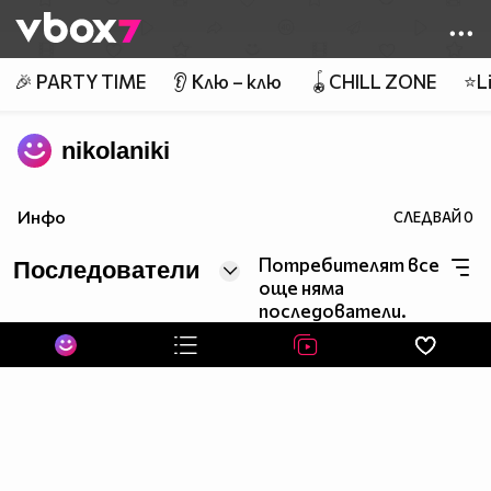
Member of
👾
🎉 PARTY TIME
👂 Клю – клю
🪀CHILL ZONE
⭐Li
nikolaniki
Инфо
СЛЕДВАЙ
0
Потребителят все
Последователи
още няма
последователи.