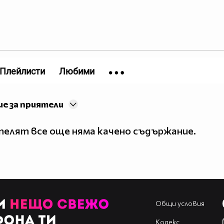
Плейлисти
Любими
е за приятели
елят все още няма качено съдържание.
Общи условия
Кодекс