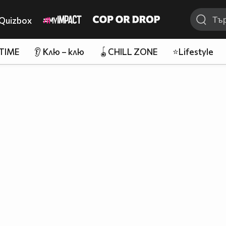
Quizbox
 TIME
👂 Клю – клю
🪀CHILL ZONE
⭐Lifestyle