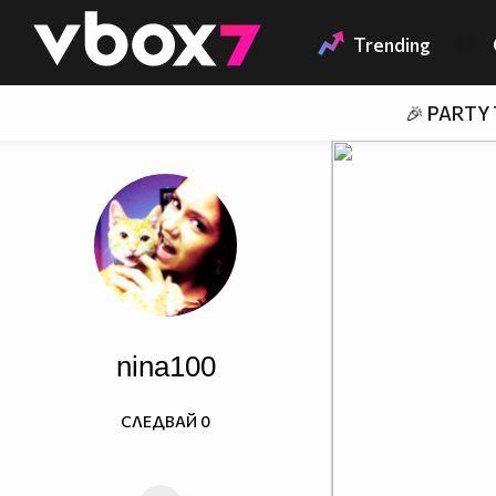
Member of
👾
Trending
🎉 PARTY
nina100
СЛЕДВАЙ
0