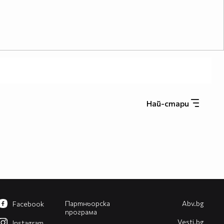
Най-стари
Партньорска
Abv.bg
Facebook
програма
Vesti.bg
Instagram