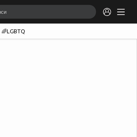
🌈LGBTQ