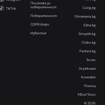
Политика за
поверителност
Gong.bg
TikTok
Поверителност
Оhnamama.bg
GDPR Инфо
Edna.bg
Известия
Sinoptik.bg
Grabo.bg
Pariteni.bg
За нас
За реклама
Контакт
Помощ
VBox7 блог
© 2026