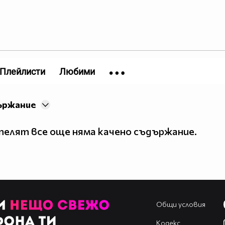
Плейлисти
Любими
ържание
елят все още няма качено съдържание.
Общи условия
Кодекс