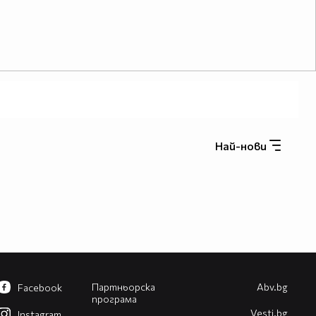
Най-нови
Партньорска
Abv.bg
Facebook
програма
Vesti.bg
Instagram