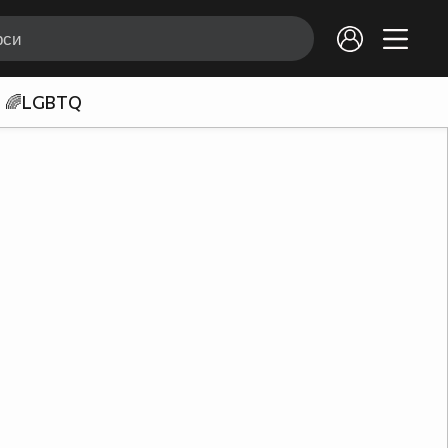
🌈LGBTQ