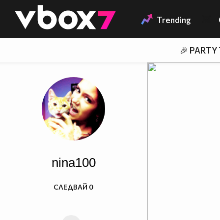
Member of
👾
Trending
🎉 PARTY
nina100
СЛЕДВАЙ
0