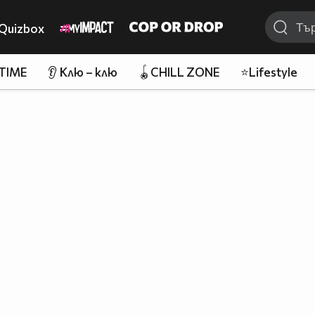
Quizbox
 TIME
👂 Клю – клю
🪀CHILL ZONE
⭐Lifestyle