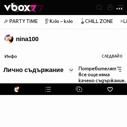
Member of
👾
🎉 PARTY TIME
👂 Клю – клю
🪀CHILL ZONE
⭐Li
nina100
Инфо
СЛЕДВАЙ
0
Потребителят
Лично съдържание
все още няма
качено съдържание.