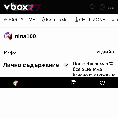
Member of
👾
🎉 PARTY TIME
👂 Клю – клю
🪀CHILL ZONE
⭐Li
nina100
Инфо
СЛЕДВАЙ
0
Потребителят
Лично съдържание
все още няма
качено съдържание.