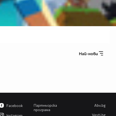
Най-нови
Партньорска
Abv.bg
Facebook
програма
Vesti.bg
Instagram