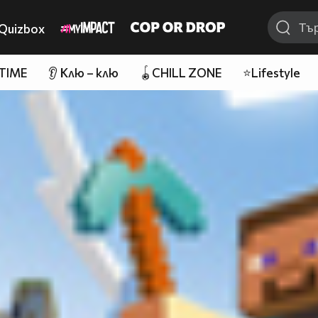
Quizbox
 TIME
👂 Клю – клю
🪀CHILL ZONE
⭐Lifestyle