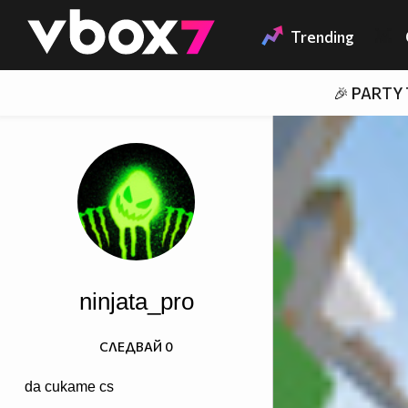
Member of
👾
Trending
🎉 PARTY
ninjata_pro
СЛЕДВАЙ
0
da cukame cs