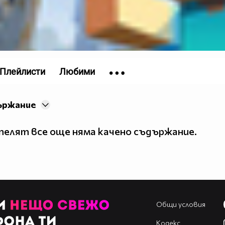
Плейлисти
Любими
ържание
елят все още няма качено съдържание.
Общи условия
Кодекс