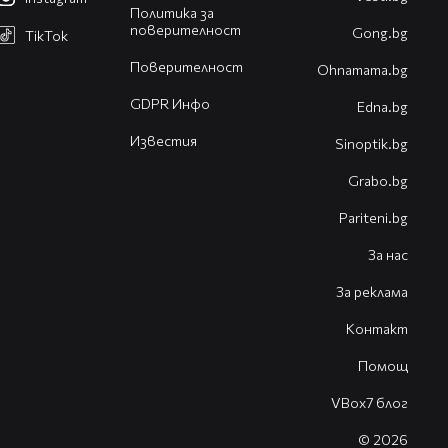
Политика за
поверителност
Gong.bg
TikTok
Поверителност
Оhnamama.bg
GDPR Инфо
Edna.bg
Известия
Sinoptik.bg
Grabo.bg
Pariteni.bg
За нас
За реклама
Контакт
Помощ
VBox7 блог
© 2026