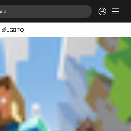
🌈LGBTQ