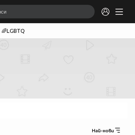
🌈LGBTQ
Най-нови