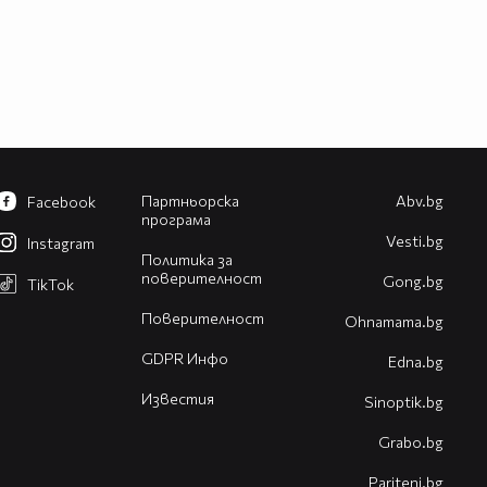
Партньорска
Abv.bg
Facebook
програма
Vesti.bg
Instagram
Политика за
поверителност
Gong.bg
TikTok
Поверителност
Оhnamama.bg
GDPR Инфо
Edna.bg
Известия
Sinoptik.bg
Grabo.bg
Pariteni.bg