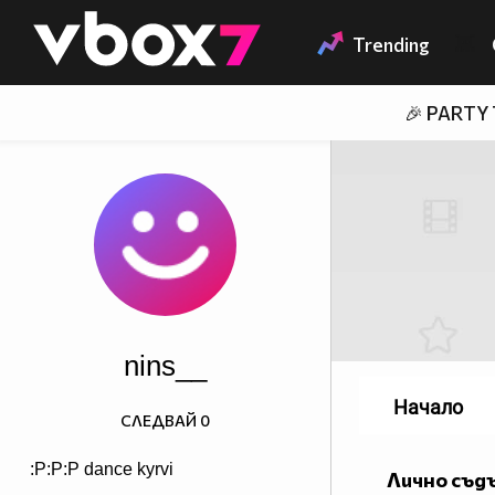
Member of
👾
Trending
🎉 PARTY
nins__
Начало
СЛЕДВАЙ
0
:P:P:P dance kyrvi
Лично съд