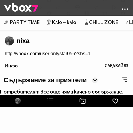
Member of
👾
🎉 PARTY TIME
👂 Клю – клю
🪀CHILL ZONE
⭐Li
nixa
http://vbox7.com/user:onlystar056?sbs=1
Инфо
СЛЕДВАЙ
83
Съдържание за приятели
Потребителят все още няма качено съдържание.