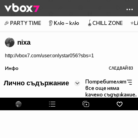
Member of
👾
🎉 PARTY TIME
👂 Клю – клю
🪀CHILL ZONE
⭐Li
nixa
http://vbox7.com/user:onlystar056?sbs=1
Инфо
СЛЕДВАЙ
83
Потребителят
Лично съдържание
все още няма
качено съдържание.