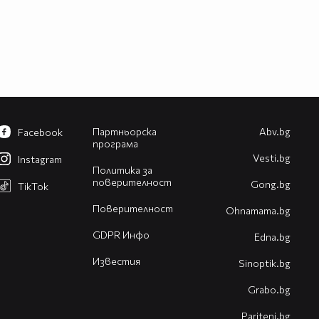
Партньорска
Abv.bg
Facebook
програма
Vesti.bg
Instagram
Политика за
поверителност
Gong.bg
TikTok
Поверителност
Оhnamama.bg
GDPR Инфо
Edna.bg
Известия
Sinoptik.bg
Grabo.bg
Pariteni.bg