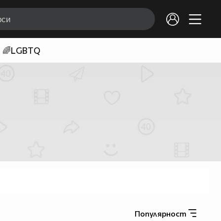
🌈LGBTQ
Популярност