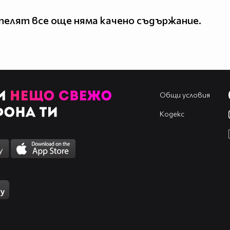
елят все още няма качено съдържание.
Общи условия
Кодекс