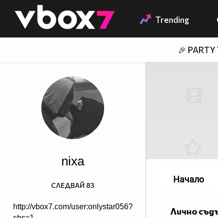
Member of
👾
Trending
🎉 PARTY
nixa
Начало
СЛЕДВАЙ
83
http://vbox7.com/user:onlystar056?
Лично съд
sbs=1