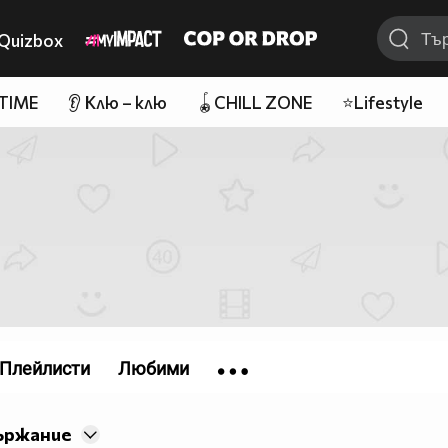
Quizbox
 TIME
👂 Клю – клю
🪀CHILL ZONE
⭐Lifestyle
Плейлисти
Любими
ържание