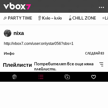
Member of
👾
🎉 PARTY TIME
👂 Клю – клю
🪀CHILL ZONE
⭐Li
nixa
http://vbox7.com/user:onlystar056?sbs=1
Инфо
СЛЕДВАЙ
83
Потребителят все още няма
Плейлисти
плейлисти.