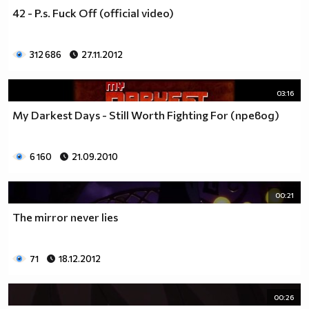
42 - P.s. Fuck Off (official video)
312 686
27.11.2012
03:16
My Darkest Days - Still Worth Fighting For (превод)
6 160
21.09.2010
00:21
The mirror never lies
71
18.12.2012
00:26