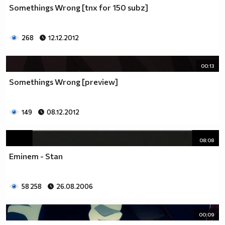
Somethings Wrong [tnx for 150 subz]
268
12.12.2012
00:13
Somethings Wrong [preview]
149
08.12.2012
08:08
Eminem - Stan
58 258
26.08.2006
00:09