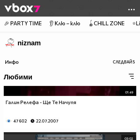
Member of
👾
🎉 PARTY TIME
👂 Клю – клю
🪀CHILL ZONE
⭐Li
niznam
Инфо
СЛЕДВАЙ
5
Любими
01:49
Галин Релефа - Ще Те Начупя
47 602
22.07.2007
03:02