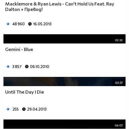
Macklemore & Ryan Lewis - Can't Hold Us Feat. Ray
Dalton + Превод!
48 960
16.05.2013
02:32
Gemini - Blue
3 857
06.10.2010
00:37
Until The Day I Die
255
29.04.2013
04:07