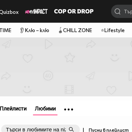
Quizbox
 TIME
👂 Клю – клю
🪀CHILL ZONE
⭐Lifestyle
Плейлисти
Любими
|
Пусни в плейлист