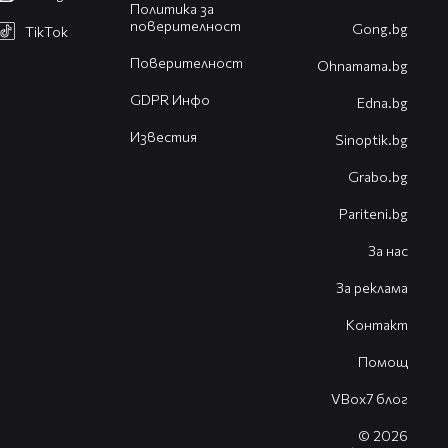
Политика за
поверителност
Gong.bg
TikTok
Поверителност
Оhnamama.bg
GDPR Инфо
Edna.bg
Известия
Sinoptik.bg
Grabo.bg
Pariteni.bg
За нас
За реклама
Контакт
Помощ
VBox7 блог
© 2026