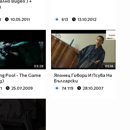
лно Видео ) +
д
1
10.05.2011
613
13.10.2012
03:28
01:14
ng Pool - The Game
Японец Говори И Псува На
д)
Български
1
25.07.2009
74 119
28.10.2007