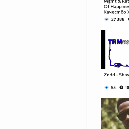
Mgmt & Rata
Of Happines
Качество )
27 388
Zedd - Shav
55
18