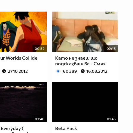
00:52
02:18
Our Worlds Collide
Кaто не знаеш що
подсказваш ве - Смях
27.10.2012
60 389
16.08.2012
03:48
01:45
 Everyday (
Beta Pack