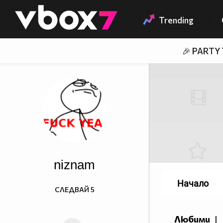
Member of
👾
Trending
🎉 PARTY
niznam
Начало
СЛЕДВАЙ
5
Любими
|