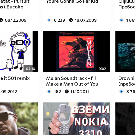
tat - Pursuit
Youre Gonna Go Far Kid
Официа
s ( Високо
Прево
08.12.2009
6 239
18.07.2009
1 86
04:10
03:21
e it 501 remix
Mulan Soundtrack - I'll
Drowni
Make a Man Out of You
(прево
.09.2012
162
11.10.2011
8 76