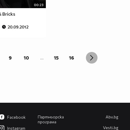
00:23
& Bricks
20.09.2012
9
10
...
15
16
Партньорска
Abv.bg
Facebook
програма
Vesti.bg
Instagram