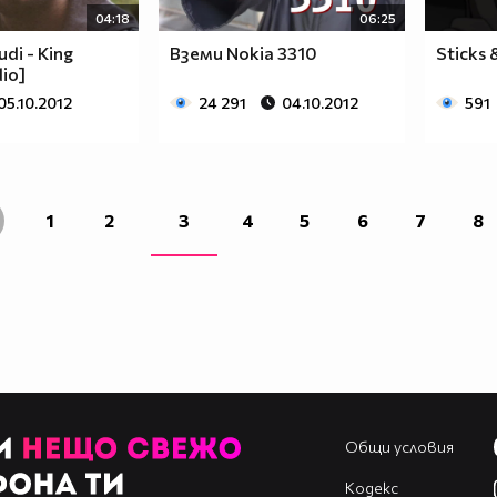
04:18
06:25
udi - King
Вземи Nokia 3310
Sticks 
io]
05.10.2012
24 291
04.10.2012
591
1
2
3
4
5
6
7
8
Общи условия
Кодекс