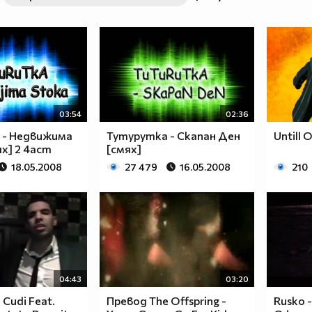
03:54
02:36
 - Недвижима
Тутурутка - Скапан Ден
Untill 
х] 2 4аст
[смях]
18.05.2008
27 479
16.05.2008
210
04:43
03:20
 Cudi Feat.
Превод The Offspring -
Rusko -