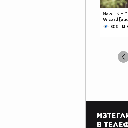
New!!! Kid C
Wizard [aud
606