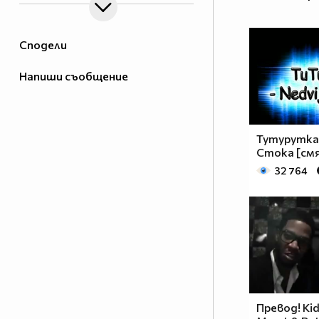
Сподели
Напиши съобщение
Тутурутка
Стока [смя
32 764
Превод! Kid