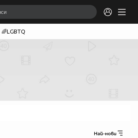
🌈LGBTQ
Най-нови