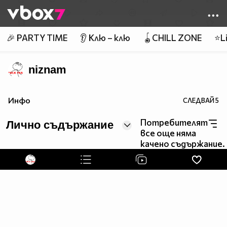
Member of
👾
🎉 PARTY TIME
👂 Клю – клю
🪀CHILL ZONE
⭐Li
niznam
Инфо
СЛЕДВАЙ
5
Потребителят
Лично съдържание
все още няма
качено съдържание.