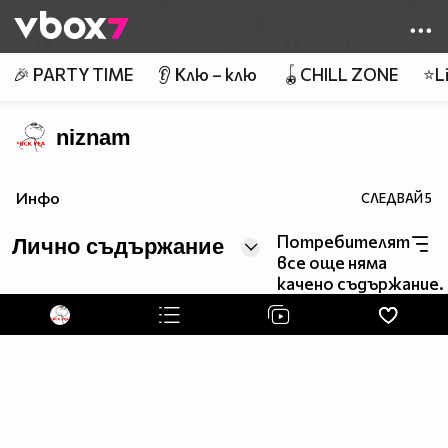
Member of
👾
🎉 PARTY TIME
👂 Клю – клю
🪀CHILL ZONE
⭐Li
niznam
Инфо
СЛЕДВАЙ
5
Потребителят
Лично съдържание
все още няма
качено съдържание.