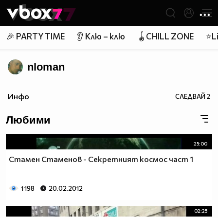
Member of
👾
🎉 PARTY TIME
👂 Клю – клю
🪀CHILL ZONE
⭐Li
nloman
Инфо
СЛЕДВАЙ
2
Любими
25:00
Стамен Стаменов - Секретният космос част 1
1 198
20.02.2012
02:25