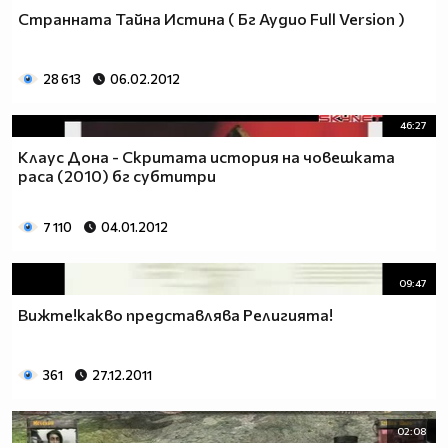
Странната Тайна Истина ( Бг Аудио Full Version )
28 613
06.02.2012
46:27
Клаус Дона - Скритата история на човешката
раса (2010) бг субтитри
7 110
04.01.2012
09:47
Вижте!какво представлява Религията!
361
27.12.2011
02:08