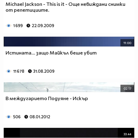
Michael Jackson - This is it - Още невиждани снимки
от репетициите.
1 699
22.09.2009
11:00
Истината... защо Майкъл беше убит
11 678
31.08.2009
02:17
В междугарието Подуяне - Искър
506
08.01.2012
33:44