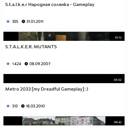
S.t.a.l.k.e.r Народная солянка - Gameplay
355
31.01.2011
01:12
S.T.A.L.K.E.R. MUTANTS
1 424
08.09.2007
05:02
Metro 2033 [my Dreadful Gameplay] :)
313
18.03.2010
08:42