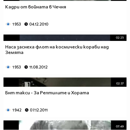
Кадри от войната в Чечня
1 953
04.12.2010
02:25
Наса заснеха флот на космически кораби над
Земята
1 953
11.08.2012
02:37
Бнт такси - За Рептилите и Хората
1 942
07.12.2011
07:49