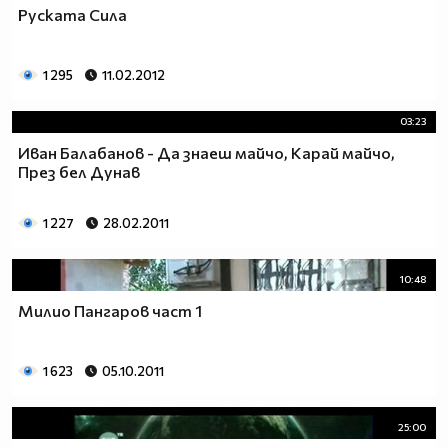
Руската Сила
1 295
11.02.2012
03:23
Иван Балабанов - Да знаеш майчо, Карай майчо,
През бел Дунав
1 227
28.02.2011
10:48
Милио Пангаров част 1
1 623
05.10.2011
25:00