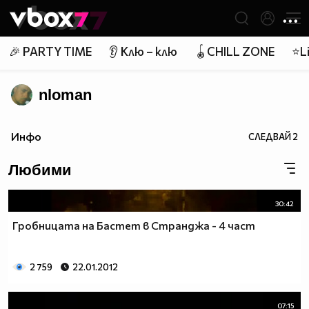
Member of
👾
🎉 PARTY TIME
👂 Клю – клю
🪀CHILL ZONE
⭐Li
nloman
Инфо
СЛЕДВАЙ
2
Любими
30:42
Гробницата на Бастет в Странджа - 4 част
2 759
22.01.2012
07:15