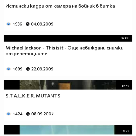
Истински кадри от камера на войник в битка
1 936
04.09.2009
07:00
Michael Jackson - This is it - Още невиждани снимки
от репетициите.
1 699
22.09.2009
01:12
S.T.A.L.K.E.R. MUTANTS
1 424
08.09.2007
01:22