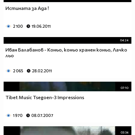
Истината за Ада !
2 100
19.06.2011
04:24
Иван Балабанов - Коньо, коньо хранен коньо, Лачко
льо
2 065
28.02.2011
07:10
Tibet Music Tsegoen-3 Impressions
1 970
08.07.2007
03:34