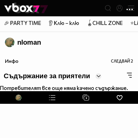
Member of
👾
🎉 PARTY TIME
👂 Клю – клю
🪀CHILL ZONE
⭐Li
nloman
Инфо
СЛЕДВАЙ
2
Съдържание за приятели
Потребителят все още няма качено съдържание.