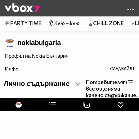
Member of
👾
🎉 PARTY TIME
👂 Клю – клю
🪀CHILL ZONE
⭐Li
nokiabulgaria
Профил на Nokia България
Инфо
СЛЕДВАЙ
91
Потребителят
Лично съдържание
все още няма
качено съдържание.