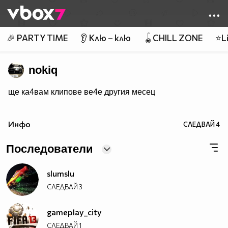
Member of
👾
🎉 PARTY TIME
👂 Клю – клю
🪀CHILL ZONE
⭐Li
nokiq
ще ка4вам клипове ве4е другия месец
Инфо
СЛЕДВАЙ
4
Последователи
slumslu
СЛЕДВАЙ
3
gameplay_city
СЛЕДВАЙ
1