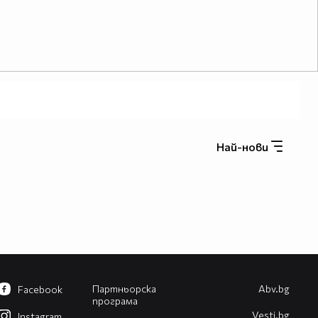
Най-нови
Партньорска
Abv.bg
Facebook
програма
Vesti.bg
Instagram