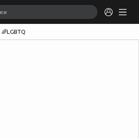
🌈LGBTQ