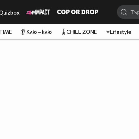
Quizbox
 TIME
👂 Клю – клю
🪀CHILL ZONE
⭐Lifestyle