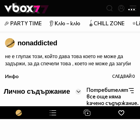
Member of
👾
🎉 PARTY TIME
👂 Клю – клю
🪀CHILL ZONE
⭐Li
nonaddicted
не е глупак този, който дава това което не може да
задържи, за да спечели това , което не може да загуби
Инфо
СЛЕДВАЙ
0
Потребителят
Лично съдържание
все още няма
качено съдържание.