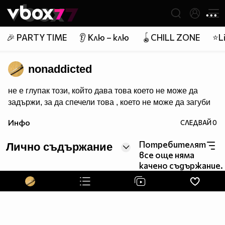
Member of
👾
🎉 PARTY TIME
👂 Клю – клю
🪀CHILL ZONE
⭐Li
nonaddicted
не е глупак този, който дава това което не може да
задържи, за да спечели това , което не може да загуби
Инфо
СЛЕДВАЙ
0
Потребителят
Лично съдържание
все още няма
качено съдържание.