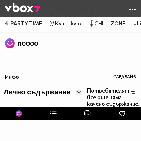
Member of
👾
🎉 PARTY TIME
👂 Клю – клю
🪀CHILL ZONE
⭐Li
noooo
Инфо
СЛЕДВАЙ
6
Потребителят
Лично съдържание
все още няма
качено съдържание.