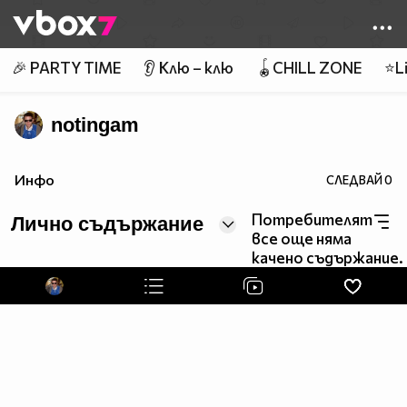
Member of
👾
🎉 PARTY TIME
👂 Клю – клю
🪀CHILL ZONE
⭐Li
notingam
Инфо
СЛЕДВАЙ
0
Потребителят
Лично съдържание
все още няма
качено съдържание.