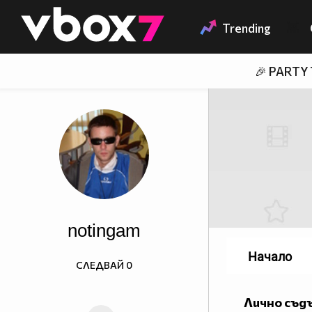
Member of
👾
Trending
🎉 PARTY
notingam
Начало
СЛЕДВАЙ
0
Лично съд