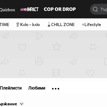
Quizbox
 TIME
👂 Клю – клю
🪀CHILL ZONE
⭐Lifestyle
Плейлисти
Любими
ържание