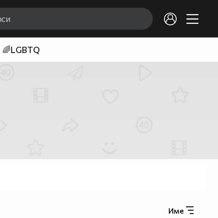
🌈LGBTQ
Име