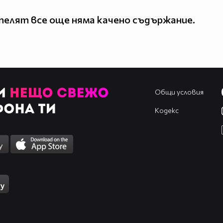
елят все още няма качено съдържание.
Общи условия
Кодекс