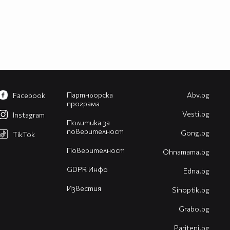
Партньорска
Abv.bg
Facebook
програма
Vesti.bg
Instagram
Политика за
поверителност
Gong.bg
TikTok
Поверителност
Оhnamama.bg
GDPR Инфо
Edna.bg
Известия
Sinoptik.bg
Grabo.bg
Pariteni.bg