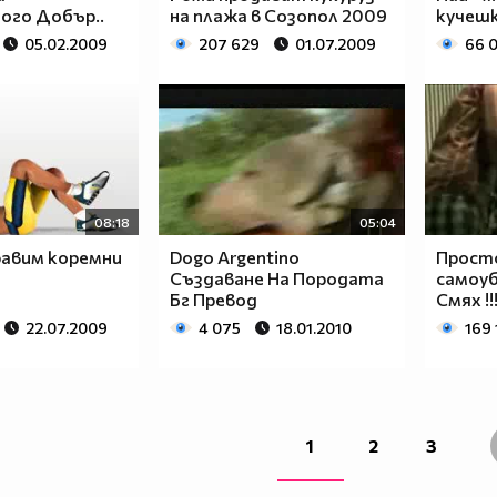
ого Добър..
на плажа в Созопол 2009
кучешк
05.02.2009
207 629
01.07.2009
66 
08:18
05:04
равим коремни
Dogo Argentino
Прост
Създаване На Породата
самоуб
Бг Превод
Смях !!
22.07.2009
4 075
18.01.2010
169 
1
2
3