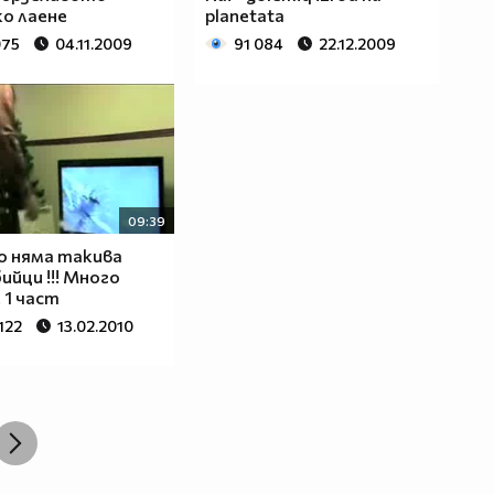
о лаене
planetata
075
04.11.2009
91 084
22.12.2009
09:39
о няма такива
ийци !!! Много
! 1 част
122
13.02.2010