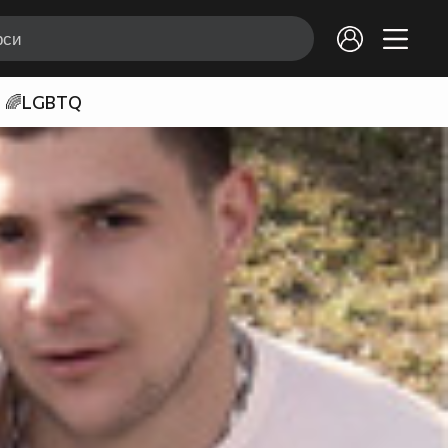
🌈LGBTQ