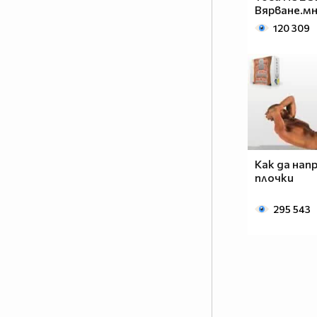
Вярване.мн
120 309
Как да нап
плочки
295 543