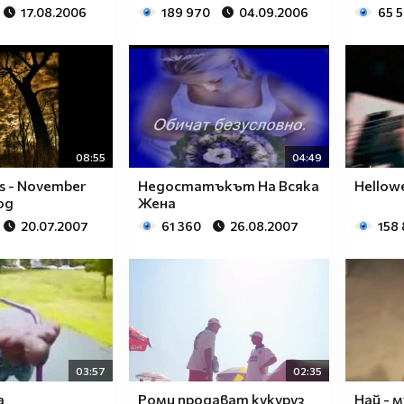
17.08.2006
189 970
04.09.2006
65 
08:55
04:49
s - November
Недостатъкът На Всяка
Hellowe
од
Жена
20.07.2007
61 360
26.08.2007
158
03:57
02:35
а
Роми продават кукуруз
Най - 