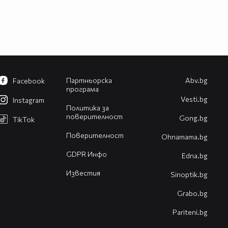
Партньорска
Abv.bg
Facebook
програма
Vesti.bg
Instagram
Политика за
поверителност
Gong.bg
TikTok
Поверителност
Оhnamama.bg
GDPR Инфо
Edna.bg
Известия
Sinoptik.bg
Grabo.bg
Pariteni.bg