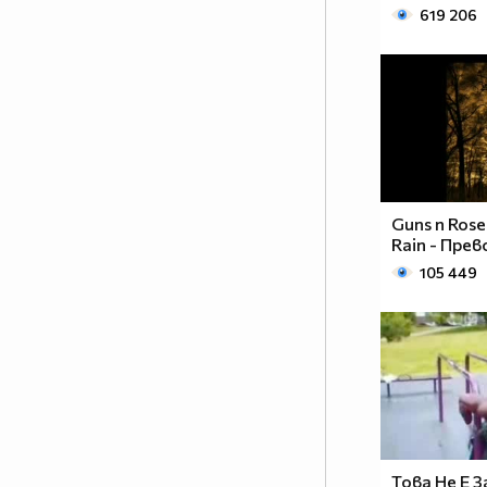
619 206
Guns n Rose
Rain - Прев
105 449
Това Не Е З