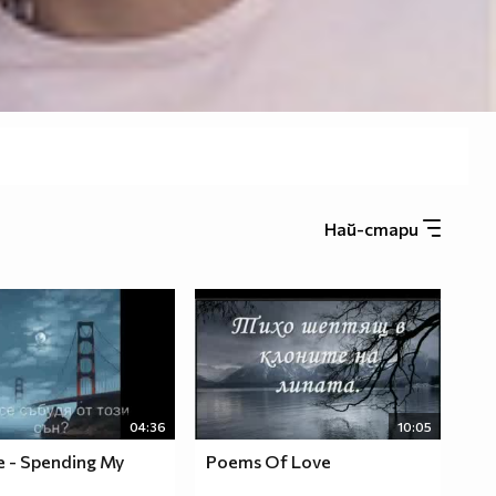
Най-стари
04:36
10:05
e - Spending My
Poems Of Love