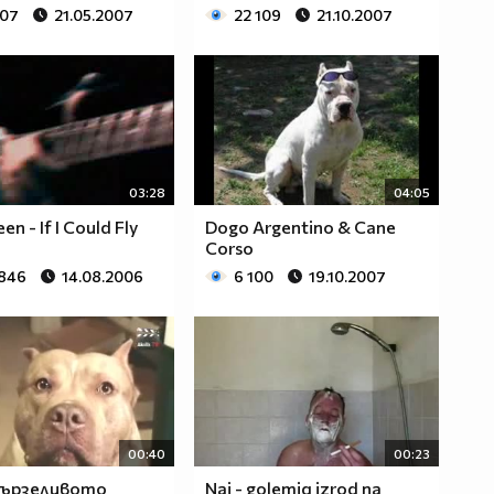
507
21.05.2007
22 109
21.10.2007
03:28
04:05
en - If I Could Fly
Dogo Argentino & Cane
Corso
 846
14.08.2006
6 100
19.10.2007
00:40
00:23
мързеливото
Nai - golemiq izrod na