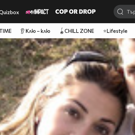
Quizbox
 TIME
👂 Клю – клю
🪀CHILL ZONE
⭐Lifestyle