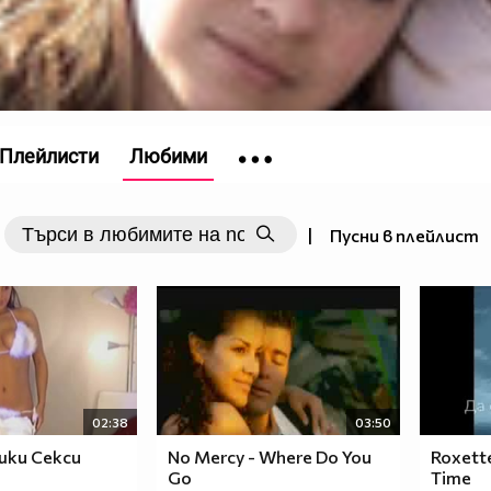
Плейлисти
Любими
|
Пусни в плейлист
02:38
03:50
шки Секси
No Mercy - Where Do You
Roxett
Go
Time